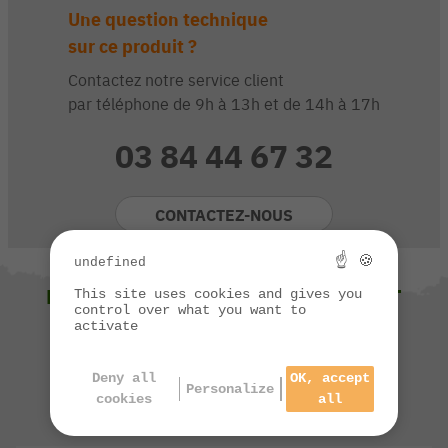
Une question technique
sur ce produit ?
Contactez notre service client
par téléphone de 9h à 13h et de 14h à 17h
03 84 44 67 32
CONTACTEZ-NOUS
☝ 🍪
undefined
NOUS VOUS SUGGÉRONS ÉGALEMENT
This site uses cookies and gives you
control over what you want to
activate
Deny all
OK, accept
Personalize
cookies
all