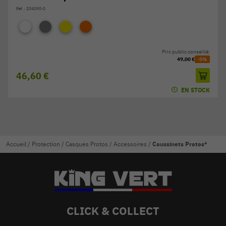
Réf. : 204090-0
Prix public conseillé:
49,00 €
-5%
46,60 €
EN STOCK
Accueil
/
Protection
/
Casques Protos
/
Accessoires
/
Coussinets Protos®
CLICK & COLLECT