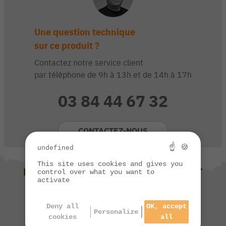
Une question technique
sur ce produit ?
Contactez notre service client
par téléphone de 9h à 13h et de 14h à 17h
03 84 44 67 32
CONTACTEZ-NOUS
☝ 🍪
undefined
This site uses cookies and gives you
NOUS VOUS SUGGÉRONS ÉGALEMENT
control over what you want to
activate
Deny all
OK, accept
Personalize
cookies
all