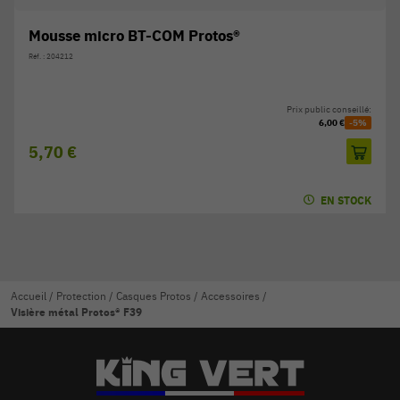
Mousse micro BT-COM Protos®
Réf. : 204212
Prix public conseillé:
6,00 €
-5%
5,70 €
EN STOCK
Accueil
/
Protection
/
Casques Protos
/
Accessoires
/
Visière métal Protos® F39