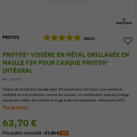
PARTAGER
PROTOS
AVIS (1)
PROTOS® VISIÈRE EN MÉTAL GRILLAGÉE EN
MAILLE F39 POUR CASQUE PROTOS®
INTÉGRAL
Réf. :
204063
Visière de protection faciale avec 39 ouvertures /cm² pour une meilleure
visibilité et une protection contre les sciures. Un revêtement spécial protège
54 V
contre les reflets de lumière et le gel à des températures inférieures à 0°C.
Plus de détails
63,70 €
Prix public conseillé :
67,00 €
-5%