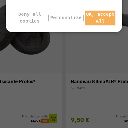
Deny all
OK, accept
Personalize
cookies
all
isolante Protos®
Bandeau KlimaAIR® Prot
Réf. : 204070
Prix public conseillé:
Prix publi
9,50 €
12,00 €
-5%
10