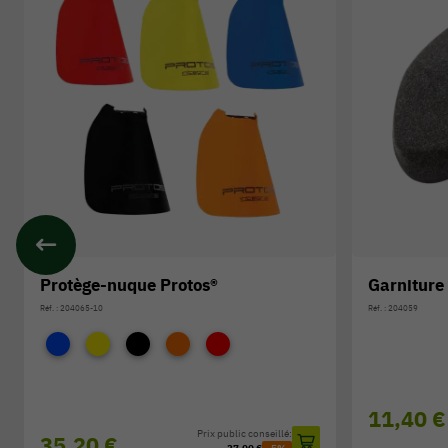
Protège-nuque Protos®
Garniture 
Réf. : 204065-10
Réf. : 204059
11,40 €
Prix public conseillé:
35,20 €