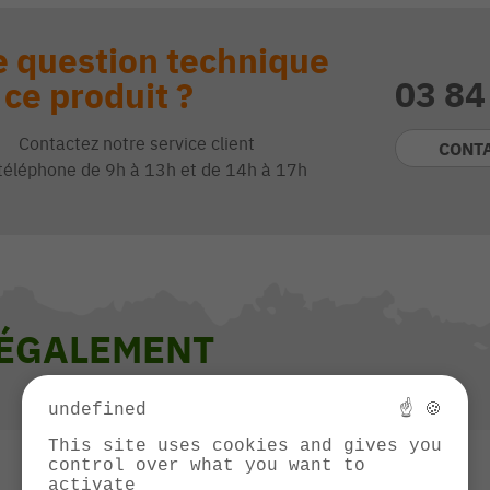
 question technique
03 84
 ce produit ?
Contactez notre service client
CONT
téléphone de 9h à 13h et de 14h à 17h
 ÉGALEMENT
undefined
☝ 🍪
This site uses cookies and gives you
control over what you want to
activate