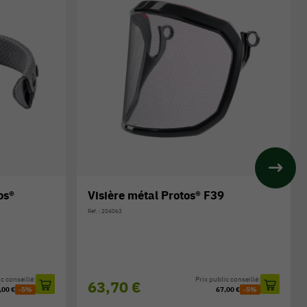
os®
Visière métal Protos® F39
Réf. : 204063
c conseillé:
Prix public conseillé:
63,70 €
,00 €
-5%
67,00 €
-5%