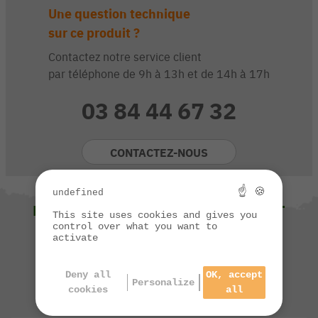
Une question technique
sur ce produit ?
Contactez notre service client
par téléphone de 9h à 13h et de 14h à 17h
03 84 44 67 32
CONTACTEZ-NOUS
☝ 🍪
undefined
NOUS VOUS SUGGÉRONS ÉGALEMENT
This site uses cookies and gives you
control over what you want to
activate
Deny all
OK, accept
Personalize
cookies
all