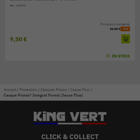
Réf. : 204070
Prix public conseillé:
10,00 €
-5%
9,50 €
EN STOCK
Accueil
/
Protection
/
Casques Protos
/
Coque Fluo
/
Casque Protos® Integral Forest (Jaune Fluo)
CLICK & COLLECT