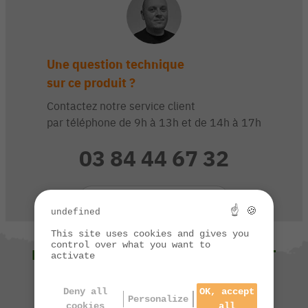
Une question technique
sur ce produit ?
Contactez notre service client
par téléphone de 9h à 13h et de 14h à 17h
03 84 44 67 32
CONTACTEZ-NOUS
☝ 🍪
undefined
This site uses cookies and gives you
control over what you want to
NOUS VOUS SUGGÉRONS ÉGALEMENT
activate
Deny all
OK, accept
Personalize
cookies
all