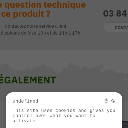
 question technique
03 84
 ce produit ?
Contactez notre service client
CONT
téléphone de 9h à 13h et de 14h à 17h
 ÉGALEMENT
undefined
☝ 🍪
This site uses cookies and gives you
control over what you want to
activate