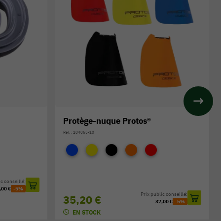
Protège-nuque Protos®
Réf. : 204065-10
c conseillé:
,00 €
-5%
Prix public conseillé:
35,20 €
37,00 €
-5%
EN STOCK