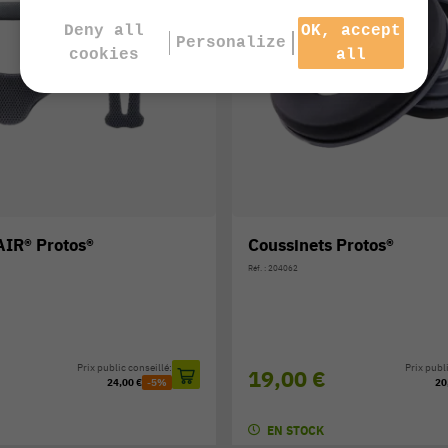
Deny all
OK, accept
Personalize
cookies
all
AIR® Protos®
Coussinets Protos®
Réf. : 204062
Prix public conseillé:
Prix publi
19,00 €
24,00 €
-5%
20
EN STOCK