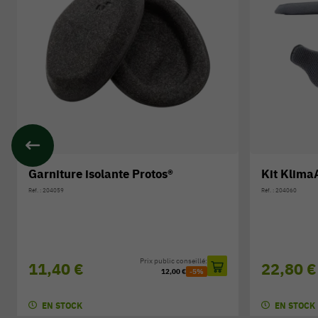
Garniture isolante Protos®
Kit Klima
Réf. : 204059
Réf. : 204060
Prix public conseillé:
11,40 €
22,80 €
12,00 €
-5%
EN STOCK
EN STOCK