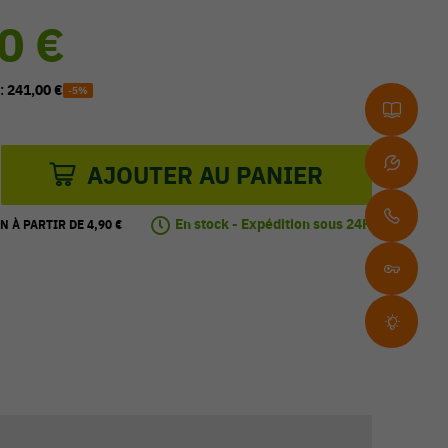
0 €
 :
241,00 €
-5%
AJOUTER AU PANIER
En stock - Expédition sous 24H
N À PARTIR DE 4,90 €