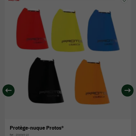
Protège-nuque Protos®
Réf. : 204065-10