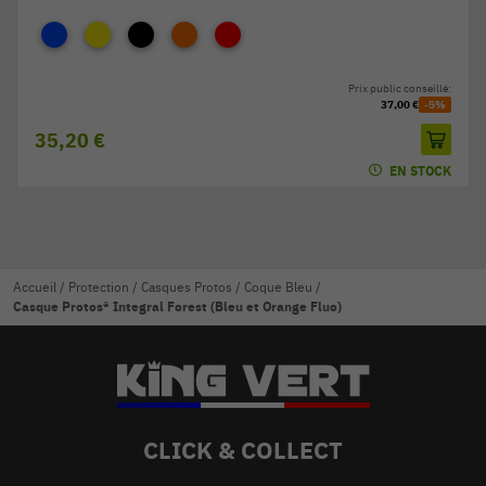
Prix public conseillé:
37,00 €
-5%
35,20 €
EN STOCK
Accueil
/
Protection
/
Casques Protos
/
Coque Bleu
/
Casque Protos® Integral Forest (Bleu et Orange Fluo)
CLICK & COLLECT