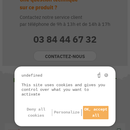
sur ce produit ?
Contactez notre service client
par téléphone de 9h à 13h et de 14h à 17h
03 84 44 67 32
CONTACTEZ-NOUS
☝ 🍪
undefined
NOUS VOUS SUGGÉRONS ÉGALEMENT
This site uses cookies and gives you
control over what you want to
activate
Deny all
OK, accept
Personalize
cookies
all