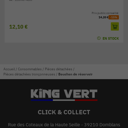
Prix public conseillé:
14,20 €
-15%
12,10 €
EN STOCK
Accueil
/
Consommables
/
Pièces détachées
/
Pièces détachées tronçonneuses
/
Bouchon de réservoir
CLICK & COLLECT
Rue des Coteaux de la Haute Seille - 39210 Domblans