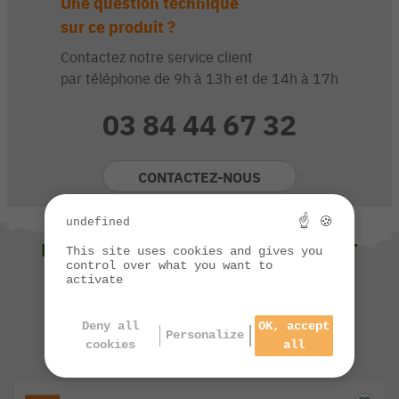
Une question technique
sur ce produit ?
Contactez notre service client
par téléphone de 9h à 13h et de 14h à 17h
03 84 44 67 32
CONTACTEZ-NOUS
☝ 🍪
undefined
NOUS VOUS SUGGÉRONS ÉGALEMENT
This site uses cookies and gives you
control over what you want to
activate
Deny all
OK, accept
Personalize
cookies
all