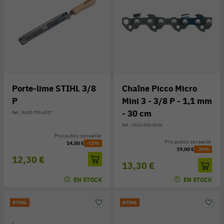
Porte-lime STIHL 3/8
Chaîne Picco Micro
P
Mini 3 - 3/8 P - 1,1 mm
- 30 cm
Réf. : 5605-750-4327
Réf. : 3610-000-0044
Prix public conseillé:
Prix public conseillé:
14,50 €
-15%
19,00 €
-30%
12,30 €
13,30 €
EN STOCK
EN STOCK