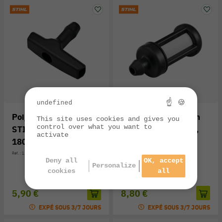
☝ 🍪
undefined
Poignée de lanceur
Crépine d'aspiration
This site uses cookies and gives you
control over what you want to
STIHL - MS 170 / MS
STIHL pour MS 170,
activate
180
MS 180
Réf. : 1121-195-3400
Réf. : 0000-350-3500
Deny all
OK, accept
Personalize
cookies
all
5,90 €
8,80 €
EXPÉ SOUS 3/7 JOURS
EXPÉ SOUS 3/7 JOURS