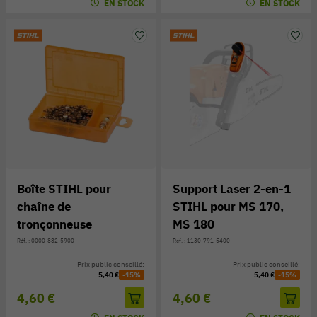
EN STOCK
EN STOCK
Boîte STIHL pour
Support Laser 2-en-1
chaîne de
STIHL pour MS 170,
tronçonneuse
MS 180
Réf. : 0000-882-5900
Réf. : 1130-791-5400
Prix public conseillé:
Prix public conseillé:
5,40 €
-15%
5,40 €
-15%
4,60 €
4,60 €