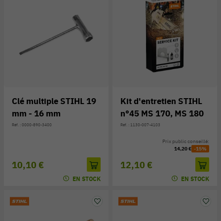
Clé multiple STIHL 19
Kit d'entretien STIHL
mm - 16 mm
n°45 MS 170, MS 180
Réf. : 0000-890-3400
Réf. : 1130-007-4103
Prix public conseillé:
14,20 €
-15%
10,10 €
12,10 €
EN STOCK
EN STOCK