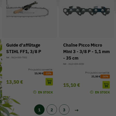
Guide d'affûtage
Chaîne Picco Micro
STIHL FF1, 3/8 P
Mini 3 - 3/8 P - 1,1 mm
- 35 cm
Réf. : 5614-000-7502
Réf. : 3610-000-0050
Prix public conseillé:
Prix public conseillé:
15,90 €
-15%
21,50 €
-30%
13,50 €
15,10 €
EN STOCK
EN STOCK
1
2
3