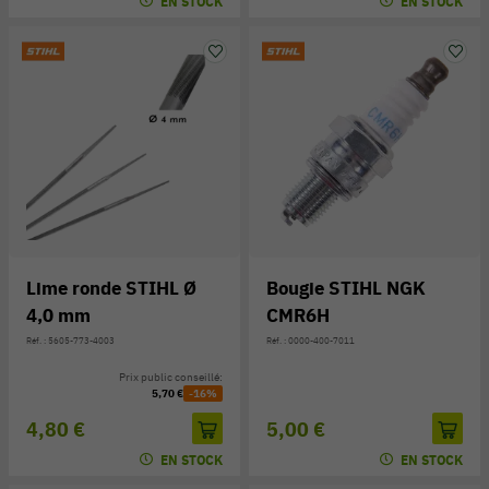
EN STOCK
EN STOCK
Lime ronde STIHL Ø
Bougie STIHL NGK
4,0 mm
CMR6H
Réf. : 5605-773-4003
Réf. : 0000-400-7011
Prix public conseillé:
5,70 €
-16%
4,80 €
5,00 €
EN STOCK
EN STOCK