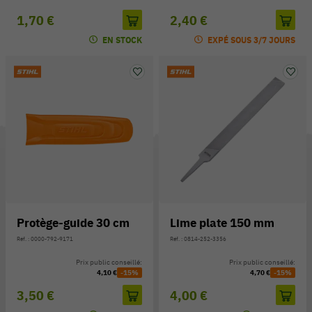
1,70 €
2,40 €
EN STOCK
EXPÉ SOUS 3/7 JOURS
Protège-guide 30 cm
Lime plate 150 mm
Réf. : 0000-792-9171
Réf. : 0814-252-3356
Prix public conseillé:
Prix public conseillé:
4,10 €
-15%
4,70 €
-15%
3,50 €
4,00 €