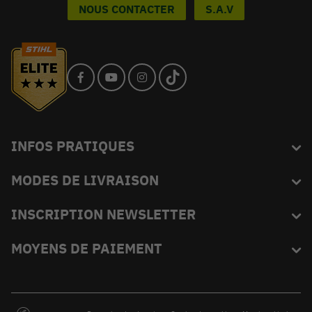
NOUS CONTACTER
S.A.V
INFOS PRATIQUES
MODES DE LIVRAISON
Blog
L'équipe du King
INSCRIPTION NEWSLETTER
FAQ
Abonnez-vous et recevez en exclusivité les bons plans de
MOYENS DE PAIEMENT
Livraison
KINGVERT.
Moyens de paiement
Opérations promotionnelles