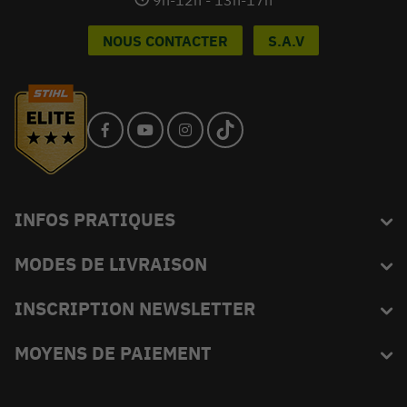
NOUS CONTACTER
S.A.V
INFOS PRATIQUES
MODES DE LIVRAISON
Blog
L'équipe du King
INSCRIPTION NEWSLETTER
FAQ
Abonnez-vous et recevez en exclusivité les bons plans de
MOYENS DE PAIEMENT
Livraison
KINGVERT.
Moyens de paiement