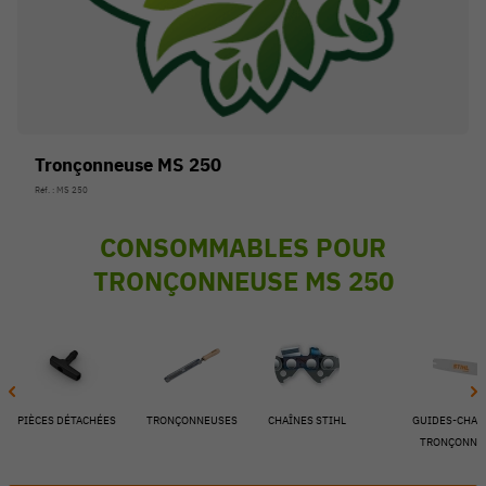
Tronçonneuse MS 250
Réf. : MS 250
CONSOMMABLES POUR
TRONÇONNEUSE MS 250
54 V
PIÈCES DÉTACHÉES
TRONÇONNEUSES
CHAÎNES STIHL
GUIDES-CHAÎ
TRONÇONNE