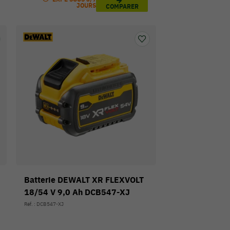
JOURS
COMPARER
Batterie DEWALT XR FLEXVOLT
18/54 V 9,0 Ah DCB547-XJ
Réf. : DCB547-XJ