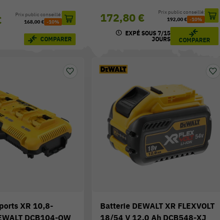
Prix public conseillé:
172,80 €
Prix public conseillé:
€
192,00 €
-10%
168,00 €
-10%
EXPÉ SOUS 7/15
COMPARER
JOURS
COMPARER
ports XR 10,8-
Batterie DEWALT XR FLEXVOLT
EWALT DCB104-QW
18/54 V 12,0 Ah DCB548-XJ