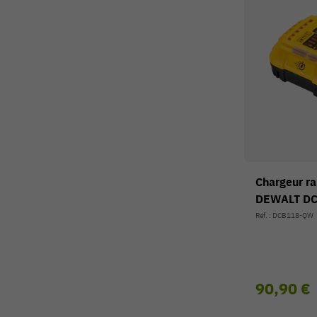
Chargeur r
DEWALT D
Réf. : DCB118-QW
90,90 €