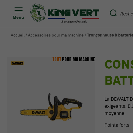
Menu
Accueil
/
Accessoires pour ma machine
/
Tronçonneuse à batte
CON
TOUT
POUR MA MACHINE
BAT
La DEWALT DC
exigeants. El
moyenne.
Points forts