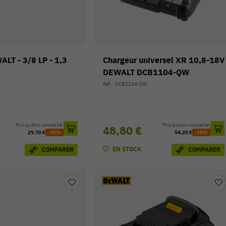
LT - 3/8 LP - 1,3
Chargeur universel XR 10,8-18V
m
DEWALT DCB1104-QW
Réf. : DCB1104-QW
Prix public conseillé:
Prix public conseillé:
48,80 €
29,70 €
-15%
54,20 €
-10%
EN STOCK
COMPARER
COMPARER