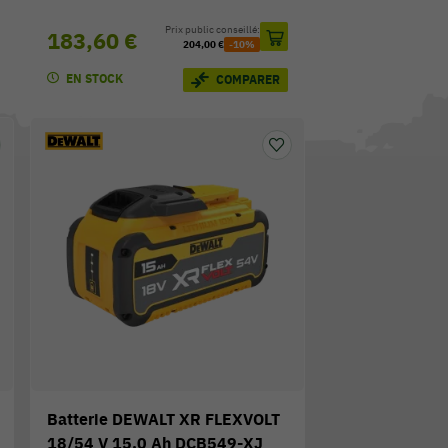
Prix public conseillé:
183,60 €
204,00 €
-10%
EN STOCK
COMPARER
Batterie DEWALT XR FLEXVOLT
18/54 V 15,0 Ah DCB549-XJ