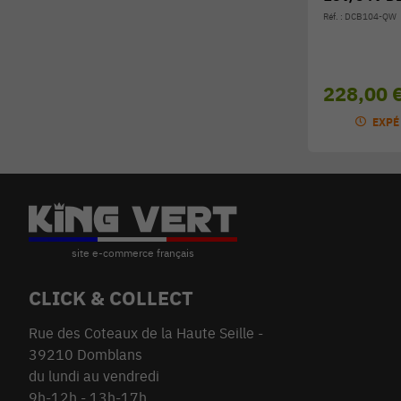
Réf. : DCB104-QW
228,00 
EXPÉ
CLICK & COLLECT
Rue des Coteaux de la Haute Seille -
39210 Domblans
du lundi au vendredi
9h-12h - 13h-17h