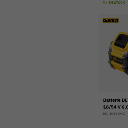
EN STOCK
Batterie D
18/54 V 6,
Réf. : DCB546-XJ