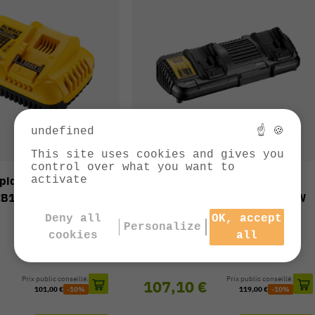
undefined
☝ 🍪
This site uses cookies and gives you
control over what you want to
apide XR 18V/54V
Chargeur double XR 10,8-
activate
CB118-QW
18V/54V DEWALT DCB132-QW
Réf. : DCB132-QW
Deny all
OK, accept
Personalize
cookies
all
Prix public conseillé:
Prix public conseillé:
107,10 €
101,00 €
-10%
119,00 €
-10%