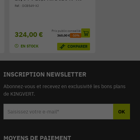
Réf. : DCB549-XJ
Prix public conseillé:
324,00 €
360,00 €
-10%
EN STOCK
COMPARER
INSCRIPTION NEWSLETTER
Abonnez-vous et recevez en exclusivité les bons plans
de KINGVERT.
MOYENS DE PAIEMENT