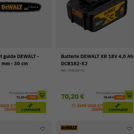
et guide DEWALT -
Batterie DEWALT XR 18V 4,0 Ah
3 mm - 30 cm
DCB182-XJ
Réf. : DCB182-XJ
Prix public conseillé:
Prix public conseillé:
70,20 €
71,00 €
-15%
78,00 €
-10%
 SOUS 3/7
EXPÉ SOUS 3/7
JOURS
JOURS
COMPARER
COMPARER