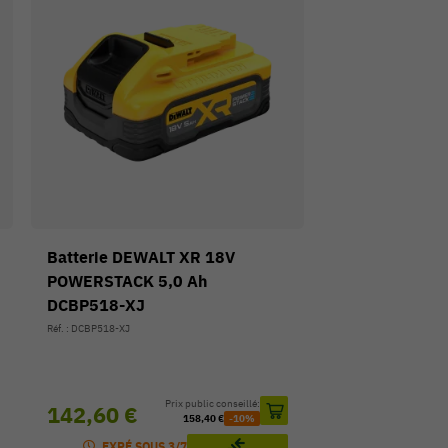
Batterie DEWALT XR 18V
POWERSTACK 5,0 Ah
DCBP518-XJ
Réf. : DCBP518-XJ
Prix public conseillé:
142,60 €
158,40 €
-10%
EXPÉ SOUS 3/7