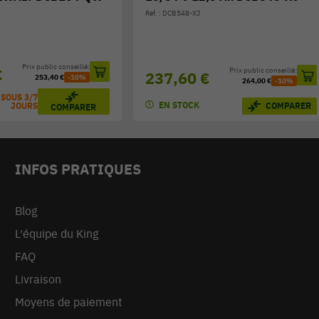
Réf. : DCB548-XJ
Prix public conseillé:
€
Prix public conseillé:
237,60 €
253,40 €
-10%
264,00 €
-10%
 SOUS 3/7
EN STOCK
COMPARER
JOURS
COMPARER
INFOS PRATIQUES
Blog
L'équipe du King
FAQ
Livraison
Moyens de paiement