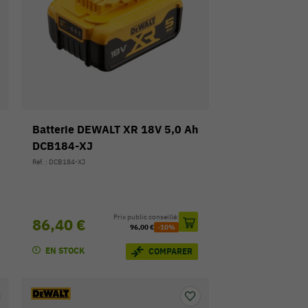
Batterie DEWALT XR 18V 5,0 Ah
DCB184-XJ
Réf. : DCB184-XJ
Prix public conseillé:
86,40 €
96,00 €
-10%
EN STOCK
COMPARER