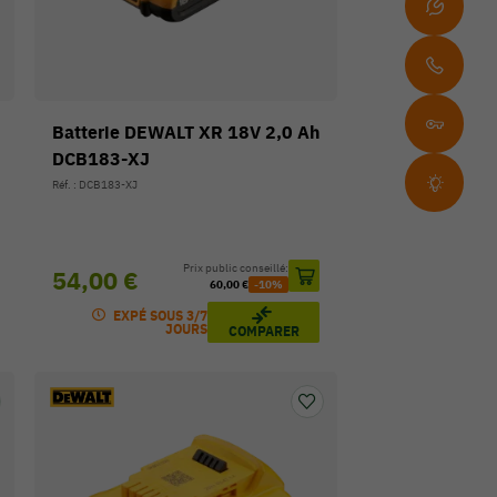
Batterie DEWALT XR 18V 2,0 Ah
DCB183-XJ
Réf. : DCB183-XJ
Prix public conseillé:
54,00 €
60,00 €
-10%
EXPÉ SOUS 3/7
JOURS
COMPARER