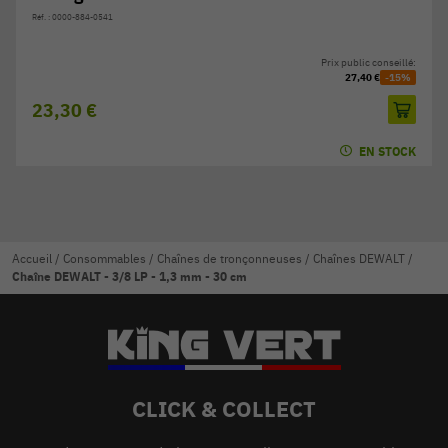
Réf. : 0000-884-0541
Prix public conseillé:
27,40 €
-15%
23,30 €
EN STOCK
Accueil
/
Consommables
/
Chaînes de tronçonneuses
/
Chaînes DEWALT
/
Chaîne DEWALT - 3/8 LP - 1,3 mm - 30 cm
CLICK & COLLECT