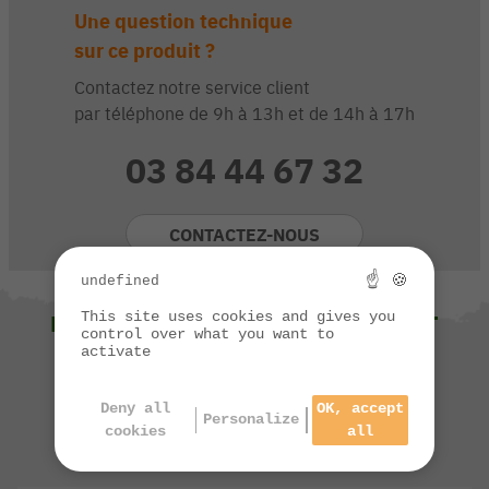
Une question technique
sur ce produit ?
Contactez notre service client
par téléphone de 9h à 13h et de 14h à 17h
03 84 44 67 32
CONTACTEZ-NOUS
☝ 🍪
undefined
This site uses cookies and gives you
NOUS VOUS SUGGÉRONS ÉGALEMENT
control over what you want to
activate
Deny all
OK, accept
Personalize
cookies
all