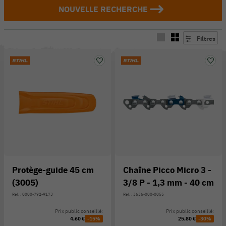
NOUVELLE RECHERCHE
Filtres
Protège-guide 45 cm
Chaîne Picco Micro 3 -
(3005)
3/8 P - 1,3 mm - 40 cm
Réf. : 0000-792-9173
Réf. : 3636-000-0055
Prix public conseillé:
Prix public conseillé:
4,60 €
-15%
25,80 €
-30%