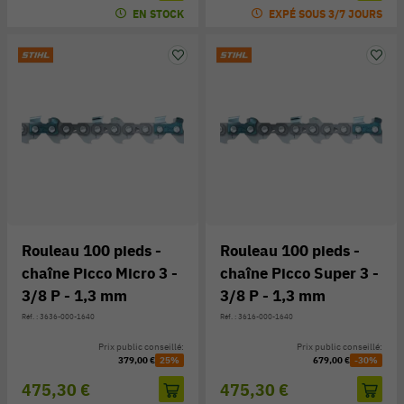
EN STOCK
EXPÉ SOUS 3/7 JOURS
Rouleau 100 pieds -
Rouleau 100 pieds -
chaîne Picco Micro 3 -
chaîne Picco Super 3 -
3/8 P - 1,3 mm
3/8 P - 1,3 mm
Réf. : 3636-000-1640
Réf. : 3616-000-1640
Prix public conseillé:
Prix public conseillé:
379,00 €
25%
679,00 €
-30%
475,30 €
475,30 €