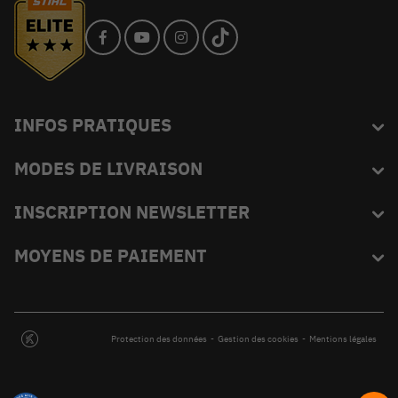
INFOS PRATIQUES
MODES DE LIVRAISON
Blog
L'équipe du King
INSCRIPTION NEWSLETTER
FAQ
Abonnez-vous et recevez en exclusivité les bons plans de
MOYENS DE PAIEMENT
Livraison
KINGVERT.
Moyens de paiement
Opérations promotionnelles
Protection des données
-
Gestion des cookies
-
Mentions légales
Mandat administratif ou Chorus
Extension de garantie