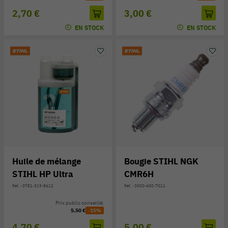
2,70 €
3,00 €
EN STOCK
EN STOCK
Huile de mélange
Bougie STIHL NGK
STIHL HP Ultra
CMR6H
Réf. : 0781-319-8612
Réf. : 0000-400-7011
Prix public conseillé:
5,50 €
-15%
4,70 €
5,00 €