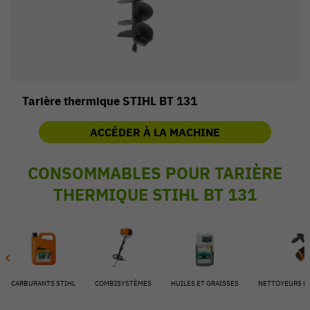
Tarière thermique STIHL BT 131
ACCÉDER À LA MACHINE
CONSOMMABLES POUR TARIÈRE
THERMIQUE STIHL BT 131
54 V
CARBURANTS STIHL
COMBISYSTÈMES
HUILES ET GRAISSES
NETTOYEURS H