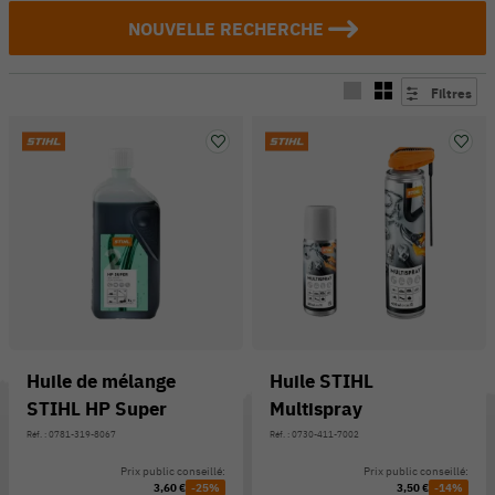
NOUVELLE RECHERCHE
Filtres
Huile de mélange
Huile STIHL
STIHL HP Super
Multispray
Réf. : 0781-319-8067
Réf. : 0730-411-7002
Prix public conseillé:
Prix public conseillé:
3,60 €
-25%
3,50 €
-14%