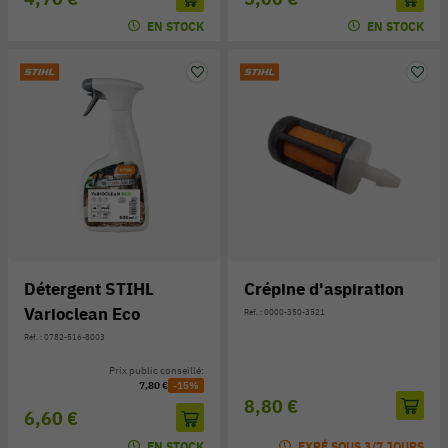
EN STOCK
EN STOCK
Détergent STIHL
Crépine d'aspiration
Varioclean Eco
Réf. : 0000-350-3521
Réf. : 0782-516-8003
Prix public conseillé:
7,80 €
-15%
8,80 €
6,60 €
EN STOCK
EXPÉ SOUS 3/7 JOURS