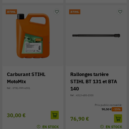
Carburant STIHL
Rallonges tarière
MotoMix
STIHL BT 131 et BTA
140
Réf. : 0781-999-6301
Réf. : 4313-680-2300
Prix public conseillé:
90,50 €
-15%
30,00 €
76,90 €
EN STOCK
EN STOCK