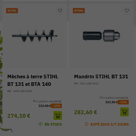
Mèches à terre STIHL
Mandrin STIHL BT 131
BT 131 et BTA 140
Réf. : 4311-680-4010
Réf. : 4404-680-2004
Prix public conseillé:
Prix public conseillé:
332,50 €
-15%
322,50 €
-15%
282,60 €
274,10 €
EN STOCK
EXPÉ SOUS 3/7 JOURS