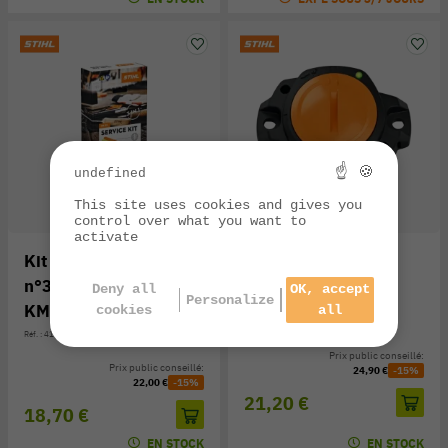
☝ 🍪
undefined
This site uses cookies and gives you
control over what you want to
activate
Kit d'entretien STIHL
STIHL Smart
n°31 FS 131, FS 311,
Connector 1.1
Deny all
OK, accept
Personalize
KM 131, HT 133
cookies
all
Réf. : CA02-400-4900
Réf. : 4180-007-4103
Prix public conseillé:
Prix public conseillé:
24,90 €
-15%
22,00 €
-15%
21,20 €
18,70 €
EN STOCK
EN STOCK