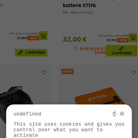
batterie STIHL
600
Réf. : 4850-491-0101
Prix public conseillé:
Prix public conseillé:
32,00 €
37,00 €
-15%
37,70 €
-15%
EXPÉ SOUS 3/7
COMPARER
JOURS
COMPARER
undefined
☝ 🍪
This site uses cookies and gives you
control over what you want to
activate