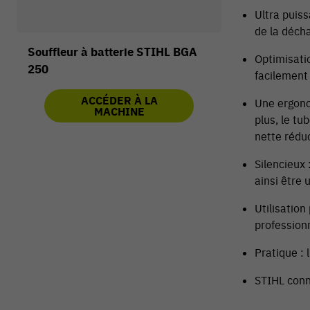
Ultra puiss
de la décha
Souffleur à batterie STIHL BGA
Optimisatio
250
facilement 
ACCÉDER À LA
Une ergono
MACHINE
plus, le tu
nette réduc
Silencieux 
ainsi être 
Utilisation
profession
Pratique :
STIHL conn