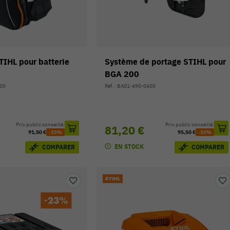
TIHL pour batterie
Système de portage STIHL pour
BGA 200
400
Réf. : BA01-490-0400
Prix public conseillé:
Prix public conseillé:
81,20 €
91,50 €
-15%
95,50 €
-15%
EN STOCK
COMPARER
COMPARER