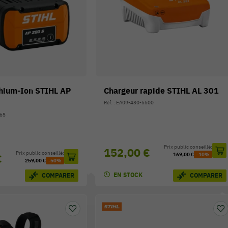
thium-Ion STIHL AP
Chargeur rapide STIHL AL 301
Réf. : EA09-430-5500
565
Prix public conseillé:
152,00 €
Prix public conseillé:
€
169,00 €
-10%
259,00 €
-50%
EN STOCK
COMPARER
COMPARER