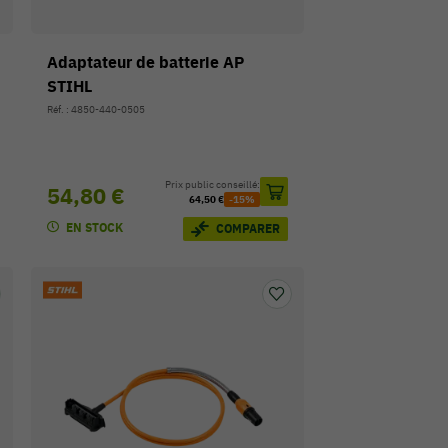
Adaptateur de batterie AP
STIHL
Réf. : 4850-440-0505
Prix public conseillé:
54,80 €
64,50 €
-15%
EN STOCK
COMPARER