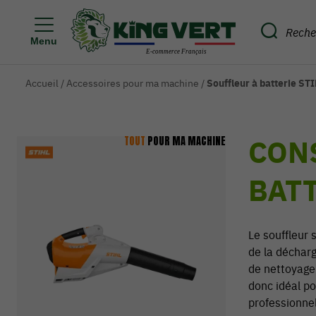
Menu
Accueil
/
Accessoires pour ma machine
/
Souffleur à batterie ST
CON
TOUT
POUR MA MACHINE
BATT
Le souffleur 
de la décharg
de nettoyage 
donc idéal po
professionnel