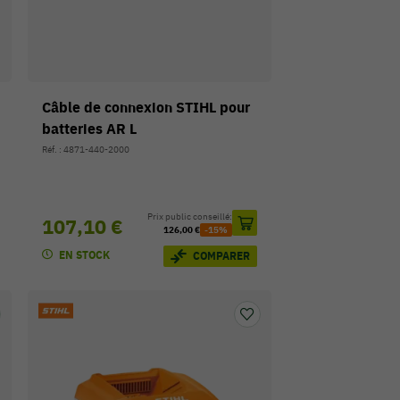
Câble de connexion STIHL pour
batteries AR L
Réf. : 4871-440-2000
Prix public conseillé:
107,10 €
126,00 €
-15%
EN STOCK
COMPARER