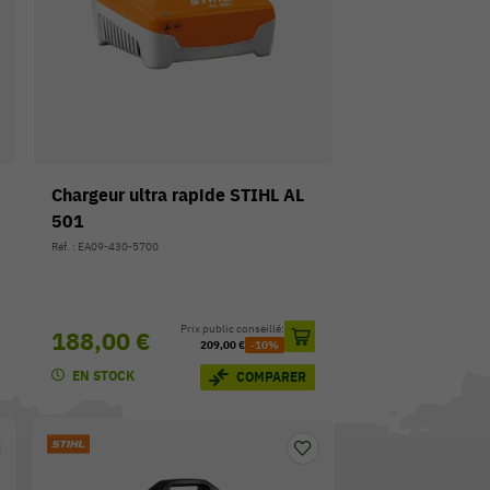
Chargeur ultra rapide STIHL AL
501
Réf. : EA09-430-5700
Prix public conseillé:
188,00 €
209,00 €
-10%
EN STOCK
COMPARER