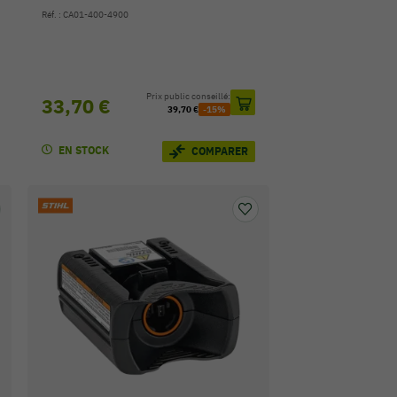
Réf. : CA01-400-4900
Prix public conseillé:
33,70 €
39,70 €
-15%
EN STOCK
COMPARER