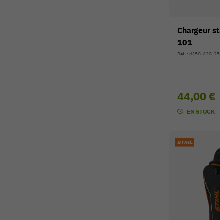
Chargeur s
101
Réf. : 4850-430-2
44,00 €
EN STOCK