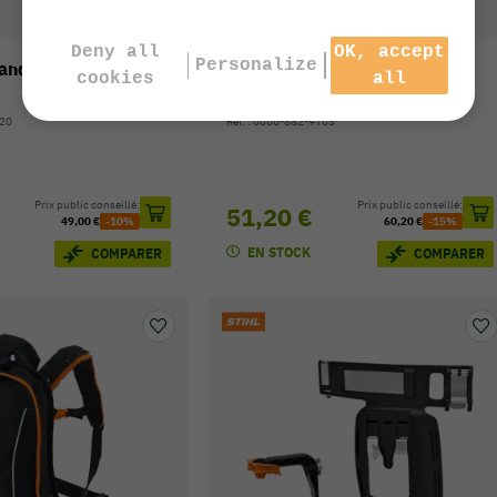
Deny all
OK, accept
Personalize
tandard STIHL AL
Mallette de rangement STIHL
cookies
all
taille S
520
Réf. : 0000-882-9703
Prix public conseillé:
Prix public conseillé:
51,20 €
49,00 €
-10%
60,20 €
-15%
EN STOCK
COMPARER
COMPARER