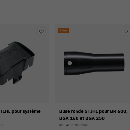
STIHL pour système
Buse ronde STIHL pour BR 600,
BGA 160 et BGA 250
900
Réf. : 4282-708-6350