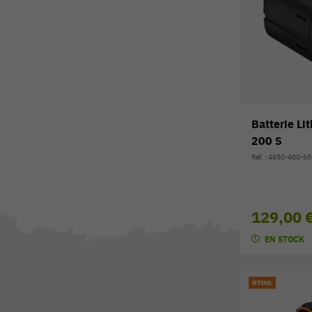
Batterie Li
200 S
Réf. : 4850-400-6
129,00 
EN STOCK