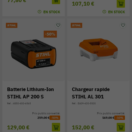
77,80 €
107,10 €
EN STOCK
EN STOCK
Batterie Lithium-Ion
Chargeur rapide
STIHL AP 200 S
STIHL AL 301
Réf. : 4850-400-6565
Réf. : EA09-430-5500
Prix public conseillé:
Prix public conseillé:
259,00 €
-50%
169,00 €
-10%
129,00 €
152,00 €