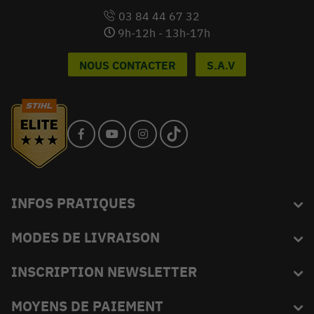
03 84 44 67 32
9h-12h - 13h-17h
NOUS CONTACTER
S.A.V
INFOS PRATIQUES
MODES DE LIVRAISON
Blog
L'équipe du King
INSCRIPTION NEWSLETTER
FAQ
Abonnez-vous et recevez en exclusivité les bons plans de
MOYENS DE PAIEMENT