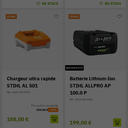
EN STOCK
EN STOCK
NOUVEAUTÉ
Chargeur ultra rapide
Batterie Lithium-Ion
STIHL AL 501
STIHL ALLPRO AP
100.0 P
Réf. : EA09-430-5700
Réf. : EA13-400-6500
Prix public conseillé:
209,00 €
-10%
188,00 €
199,00 €