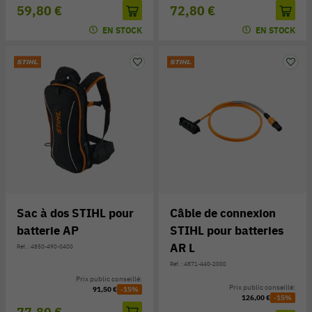
59,80 €
72,80 €
EN STOCK
EN STOCK
Sac à dos STIHL pour
Câble de connexion
batterie AP
STIHL pour batteries
AR L
Réf. : 4850-490-0400
Réf. : 4871-440-2000
Prix public conseillé:
Prix public conseillé:
91,50 €
-15%
126,00 €
-15%