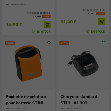
Réf. : BA06-710-9000
Prix public conseillé:
Prix public conseillé:
37,00 €
-15%
19,40 €
-15%
31,40 €
16,50 €
EN STOCK
EN STOCK
Pochette de ceinture
Chargeur standard
pour batterie STIHL
STIHL AL 101
Réf. : 4850-491-0101
Réf. : 4850-430-2520