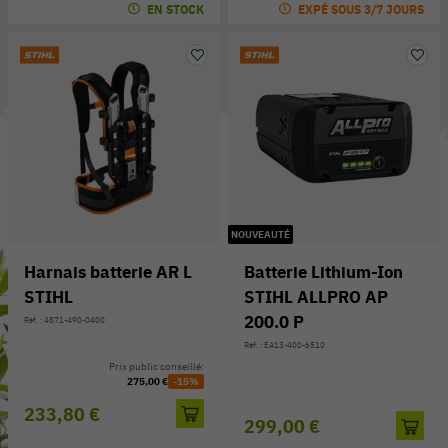
EN STOCK
EXPÉ SOUS 3/7 JOURS
NOUVEAUTÉ
Harnais batterie AR L
Batterie Lithium-Ion
STIHL
STIHL ALLPRO AP
200.0 P
Réf. : 4871-490-0400
Réf. : EA13-400-6510
Prix public conseillé:
275,00 €
-15%
233,80 €
299,00 €