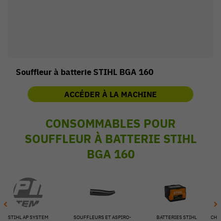
Souffleur à batterie STIHL BGA 160
ACCÉDER À LA MACHINE
CONSOMMABLES POUR
SOUFFLEUR À BATTERIE STIHL
BGA 160
54 V
STIHL AP SYSTEM
SOUFFLEURS ET ASPIRO-
BATTERIES STIHL
CHA