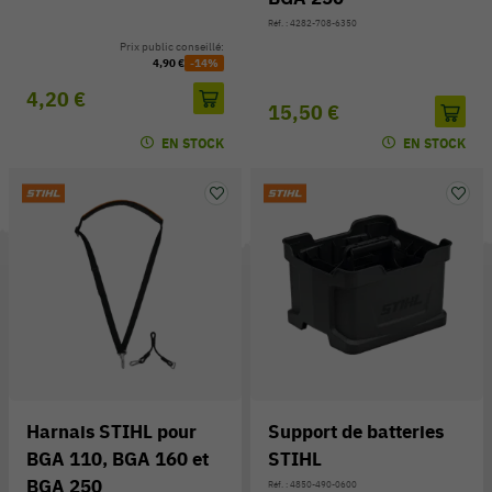
Réf. : 4282-708-6350
Prix public conseillé:
4,90 €
-14%
4,20 €
15,50 €
EN STOCK
EN STOCK
Harnais STIHL pour
Support de batteries
BGA 110, BGA 160 et
STIHL
BGA 250
Réf. : 4850-490-0600