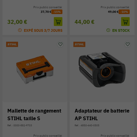
Prix public conseillé:
Prix public conseillé:
37,70 €
-15%
49,00 €
-10%
32,00 €
44,00 €
EXPÉ SOUS 3/7 JOURS
EN STOCK
Mallette de rangement
Adaptateur de batterie
STIHL taille S
AP STIHL
Réf. : 0000-882-9703
Réf. : 4850-440-0505
Prix public conseillé:
Prix public conseillé: