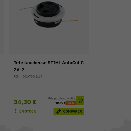
Tête faucheuse STIHL AutoCut C
26-2
Réf. : 4002-710-2169
Prix public conseillé:
34,30 €
40,40 €
-15%
EN STOCK
COMPARER