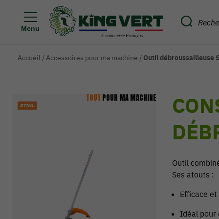
Menu
Accueil
/
Accessoires pour ma machine
/
Outil débroussailleuse
CON
TOUT
POUR MA MACHINE
DÉB
Outil combin
Ses atouts :
Efficace et
Idéal pour