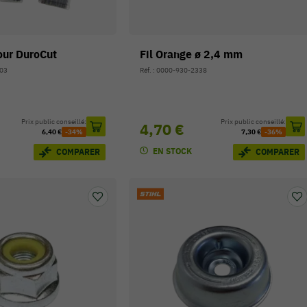
our DuroCut
Fil Orange ø 2,4 mm
503
Réf. : 0000-930-2338
Prix public conseillé:
Prix public conseillé:
4,70 €
6,40 €
-34%
7,30 €
-36%
EN STOCK
COMPARER
COMPARER