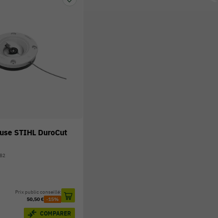
euse STIHL DuroCut
182
Prix public conseillé:
50,50 €
-15%
COMPARER