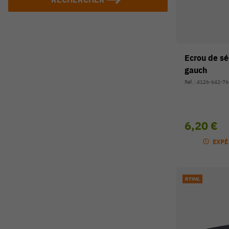
Ecrou de sé
gauch
Réf. : 4126-642-7
6,20 €
EXPÉ