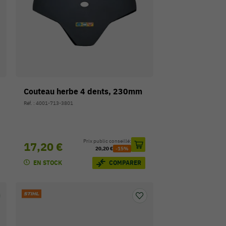
Couteau herbe 4 dents, 230mm
Réf. : 4001-713-3801
Prix public conseillé:
17,20 €
20,20 €
-15%
EN STOCK
COMPARER