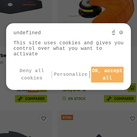
undefined
☝ 🍪
This site uses cookies and gives you
control over what you want to
activate
rbe 2 dents
Capot outil fil
805
Réf. : 4133-007-1007
Deny all
OK, accept
Personalize
cookies
all
Prix public conseillé:
14,50 €
15,70 €
-15%
EN STOCK
COMPARER
COMPARER