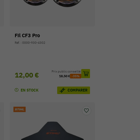
Fil CF3 Pro
Réf. : 0000-930-4302
Prix public conseillé:
12,00 €
18,50 €
-35%
EN STOCK
COMPARER