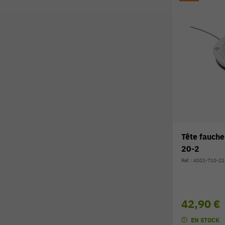
Tête fauch
20-2
Réf. : 4002-710-2
42,90 €
EN STOCK