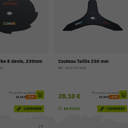
rbe 8 dents, 230mm
Couteau Taillis 250 mm
803
Réf. : 4112-713-4100
Prix public conseillé:
Prix public conseillé:
28,10 €
21,10 €
-15%
33,10 €
-15%
EN STOCK
COMPARER
COMPARER