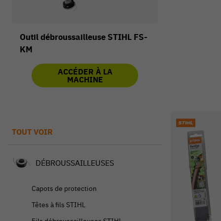
Outil débroussailleuse STIHL FS-
KM
ACCÉDER À LA
MACHINE
TOUT VOIR
DÉBROUSSAILLEUSES
Capots de protection
Têtes à fils STIHL
Fils débroussailleuses STIHL