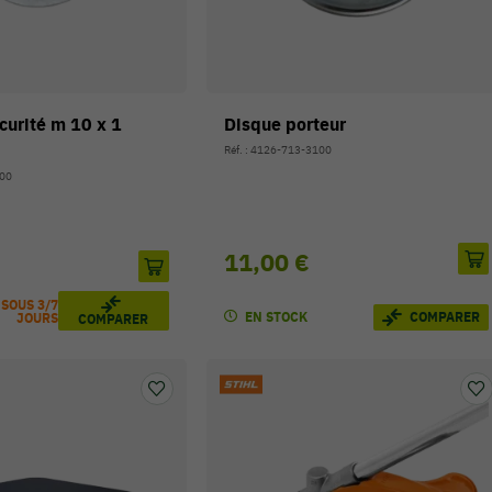
curité m 10 x 1
Disque porteur
Réf. : 4126-713-3100
600
11,00 €
 SOUS 3/7
EN STOCK
COMPARER
JOURS
COMPARER