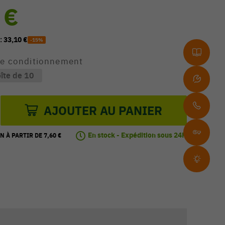
 €
 :
33,10 €
-15%
re conditionnement
îte de 10
AJOUTER AU PANIER
En stock - Expédition sous 24H
N À PARTIR DE 7,60 €