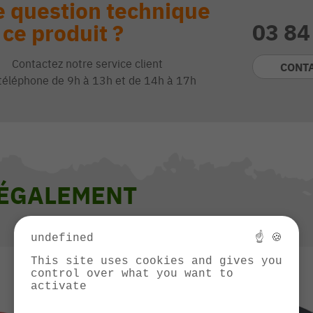
 question technique
03 84
 ce produit ?
Contactez notre service client
CONT
téléphone de 9h à 13h et de 14h à 17h
 ÉGALEMENT
undefined
☝ 🍪
This site uses cookies and gives you
control over what you want to
activate