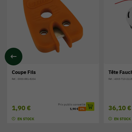
Coupe Fils
Tête Fauc
Réf. : 0000-881-8204
Réf. : 4003-710-211
Prix public conseillé:
1,90 €
36,10 €
1,90 €
0%
EN STOCK
EN STOCK