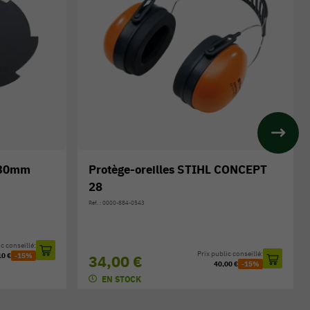
 230mm
Protège-oreilles STIHL CONCEPT
28
Réf. : 0000-884-0543
c conseillé:
Prix public conseillé:
10 €
-15%
34,00 €
40,00 €
-15%
EN STOCK