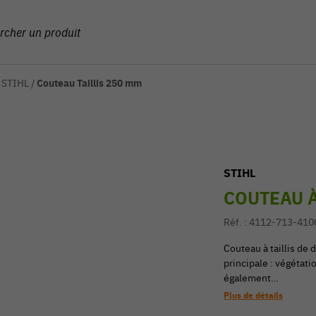
s STIHL
/
Couteau Taillis 250 mm
STIHL
COUTEAU À
Réf. :
4112-713-410
Couteau à taillis de
principale : végétat
également…
Plus de détails