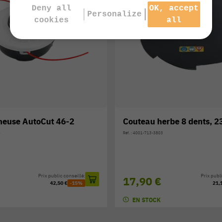
Deny all
OK, accept
Personalize
cookies
all
heuse AutoCut 46-2
Couteau herbe 8 dents,
5
Réf. : 4001-713-3803
Prix public conseillé:
Prix publi
17,90 €
42,50 €
-15%
21,
EN STOCK