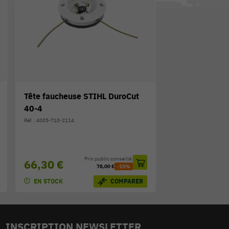
Tête faucheuse STIHL DuroCut
40-4
Réf. : 4005-710-2114
Prix public conseillé:
66,30 €
78,00 €
-15%
EN STOCK
COMPARER
INSCRIPTION NEWSLETTER