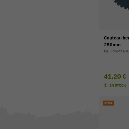
Couteau he
250mm
Réf. : 4000-713-3
41,20 €
EN STOCK