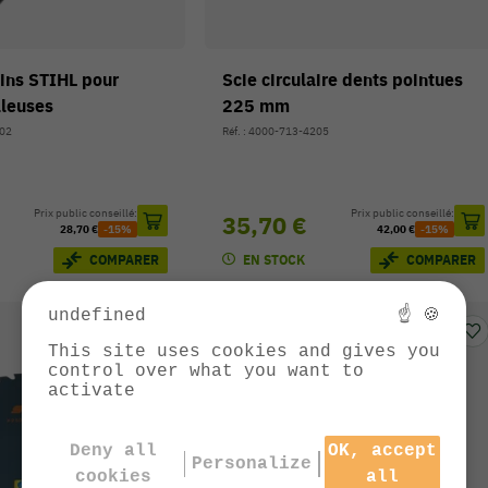
ins STIHL pour
Scie circulaire dents pointues
lleuses
225 mm
102
Réf. : 4000-713-4205
Prix public conseillé:
Prix public conseillé:
35,70 €
28,70 €
-15%
42,00 €
-15%
EN STOCK
COMPARER
COMPARER
undefined
☝ 🍪
This site uses cookies and gives you
control over what you want to
activate
Deny all
OK, accept
Personalize
cookies
all