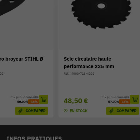
ro broyeur STIHL Ø
Scie circulaire haute
performance 225 mm
902
Réf. : 4000-713-4202
Prix public conseillé:
Prix public conseillé:
48,50 €
50,00 €
-15%
57,00 €
-15%
EN STOCK
COMPARER
COMPARER
INFOS PRATIQUES