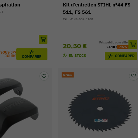
spiration
Kit d'entretien STIHL n°44 FS
511, FS 561
521
Réf. : 4148-007-4100
Prix public conseillé:
20,50 €
24,10 €
-15%
 SOUS 3/7
EN STOCK
COMPARER
JOURS
COMPARER