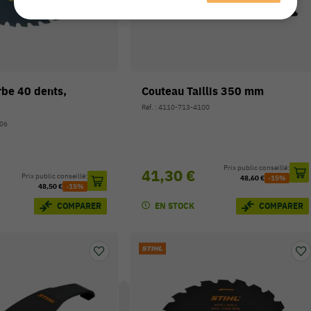
rbe 40 dents,
Couteau Taillis 350 mm
Réf. : 4110-713-4100
806
Prix public conseillé:
41,30 €
Prix public conseillé:
48,60 €
-15%
48,50 €
-15%
EN STOCK
COMPARER
COMPARER