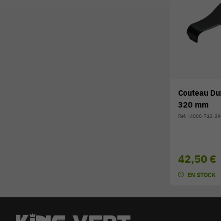
Couteau Du
320 mm
Réf. : 4000-713-3
42,50 €
EN STOCK