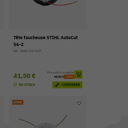
Tête faucheuse STIHL AutoCut
56-2
Réf. : 4005-710-2107
Prix public conseillé:
41,50 €
48,80 €
-15%
EN STOCK
COMPARER