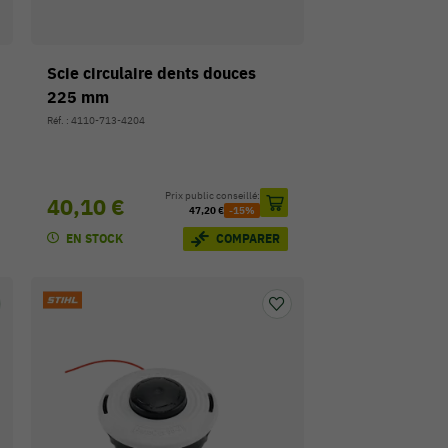
Scie circulaire dents douces
225 mm
Réf. : 4110-713-4204
Prix public conseillé:
40,10 €
47,20 €
-15%
EN STOCK
COMPARER