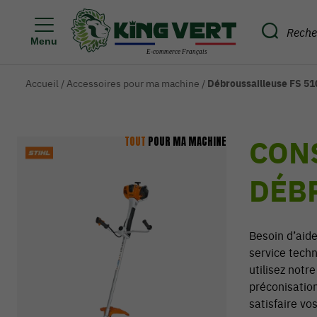
Menu
Accueil
/
Accessoires pour ma machine
/
Débroussailleuse FS 51
CON
TOUT
POUR MA MACHINE
DÉBR
Besoin d’aid
service tech
utilisez notr
préconisatio
satisfaire vo