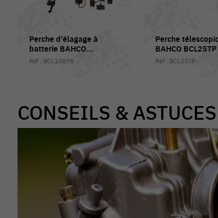
Perche d'élagage à
Perche télescopi
batterie BAHCO
BAHCO BCL25TP 
BCL108PS - Pack 2
sécateur électriq
Réf : BCL108PS
Réf : BCL25TP
batteries
CONSEILS & ASTUCES