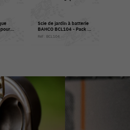
que
Scie de jardin à batterie
pour
BAHCO BCL104 - Pack 2
ue
batteries
Réf : BCL104