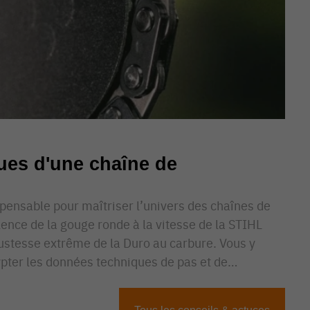
ques d'une chaîne de
ispensable pour maîtriser l’univers des chaînes de
lence de la gouge ronde à la vitesse de la STIHL
ustesse extrême de la Duro au carbure. Vous y
ter les données techniques de pas et de…