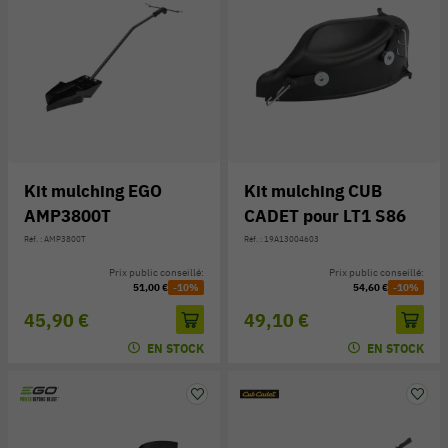
Kit mulching EGO
Kit mulching CUB
AMP3800T
CADET pour LT1 S86
Réf. : AMP3800T
Réf. : 19A13004603
Prix public conseillé:
Prix public conseillé:
51,00 €
-10%
54,60 €
-10%
45,90 €
49,10 €
EN STOCK
EN STOCK