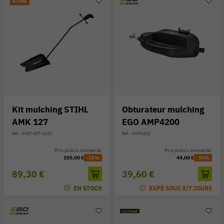
Kit mulching STIHL
Obturateur mulching
AMK 127
EGO AMP4200
Réf. : 6907-007-1032
Réf. : AMP4200
Prix public conseillé:
Prix public conseillé:
105,00 €
-15%
44,00 €
-10%
89,30 €
39,60 €
EN STOCK
EXPÉ SOUS 3/7 JOURS