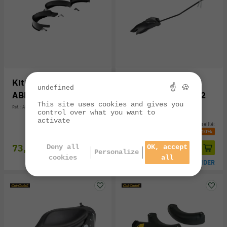
Kit mulching EGO
Kit mulching CUB
☝ 🍪
undefined
ABP5200
CADET pour LT2 R92
This site uses cookies and gives you
Réf. : ABP5200
Réf. : 19A13005603
control over what you want to
activate
Prix public conseillé:
Prix public conseillé:
82,00 €
-10%
90,70 €
-10%
73,80 €
81,60 €
Deny all
OK, accept
Personalize
cookies
all
EN STOCK
PRÉCOMMANDER