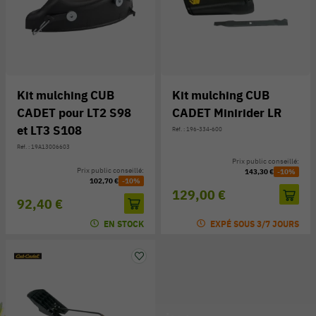
Kit mulching CUB
Kit mulching CUB
CADET pour LT2 S98
CADET Minirider LR
et LT3 S108
Réf. : 196-334-600
Réf. : 19A13006603
Prix public conseillé:
Prix public conseillé:
143,30 €
-10%
102,70 €
-10%
129,00 €
92,40 €
EN STOCK
EXPÉ SOUS 3/7 JOURS