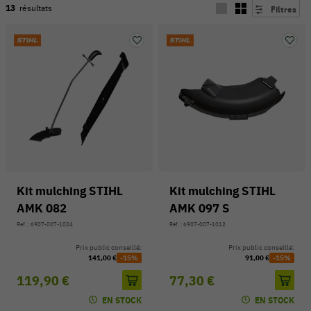
13
résultats
Filtres
Kit mulching STIHL
Kit mulching STIHL
AMK 082
AMK 097 S
54 V
Réf. : 6907-007-1024
Réf. : 6907-007-1012
Prix public conseillé:
Prix public conseillé:
141,00 €
-15%
91,00 €
-15%
119,90 €
77,30 €
EN STOCK
EN STOCK