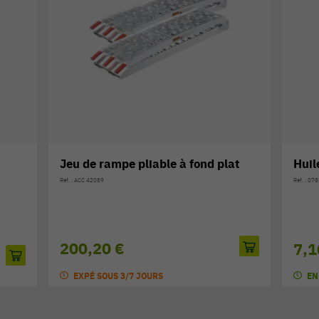
Jeu de rampe pliable à fond plat
Huil
Réf. : ACC 42089
Réf. : 0
200,20 €
7,1
EXPÉ SOUS 3/7 JOURS
EN