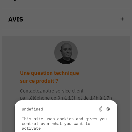
AVIS
Une question technique
sur ce produit ?
Contactez notre service client
par téléphone de 9h à 13h et de 14h à 17h
☝ 🍪
03 84 44 67 32
undefined
This site uses cookies and gives you
control over what you want to
activate
CONTACTEZ-NOUS