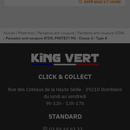
EXPÉ SOUS 3/7 JOURS
Accueil
/
Protection
/
Pantalons anti-coupure
/
Pantalons anti-coupure STIHL
/
Pantalon anti-coupure STIHL PROTECT MS - Classe 1 - Type A
CLICK & COLLECT
Rue des Coteaux de la Haute Seille - 39210 Domblans
du lundi au vendredi
9h-12h - 13h-17h
STANDARD
03 84 44 67 32