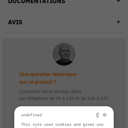
DOCUMENTATIONS
AVIS
Une question technique
sur ce produit ?
Contactez notre service client
par téléphone de 9h à 13h et de 14h à 17h
03 84 44 67 32
☝ 🍪
undefined
This site uses cookies and gives you