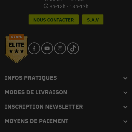
9h-12h - 13h-17h
NOUS CONTACTER
S.A.V
INFOS PRATIQUES
MODES DE LIVRAISON
Blog
L'équipe du King
INSCRIPTION NEWSLETTER
FAQ
Abonnez-vous et recevez en exclusivité les bons plans de
MOYENS DE PAIEMENT
Livraison
KINGVERT.