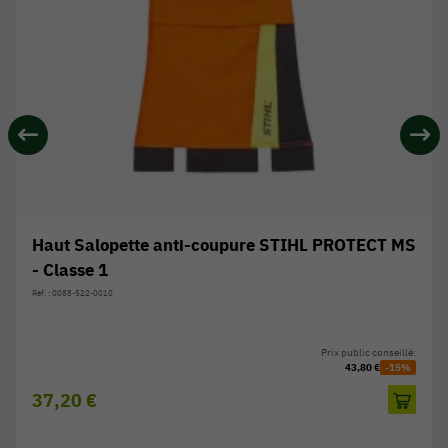
Haut Salopette anti-coupure STIHL PROTECT MS
- Classe 1
Réf. : 0088-522-0010
Prix public conseillé:
43,80 €
-15%
37,20 €