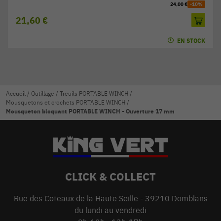
24,00 €
-10%
21,60 €
EN STOCK
Accueil
/
Outillage
/
Treuils PORTABLE WINCH
/
Mousquetons et crochets PORTABLE WINCH
/
Mousqueton bloquant PORTABLE WINCH - Ouverture 17 mm
CLICK & COLLECT
Rue des Coteaux de la Haute Seille - 39210 Domblans
du lundi au vendredi