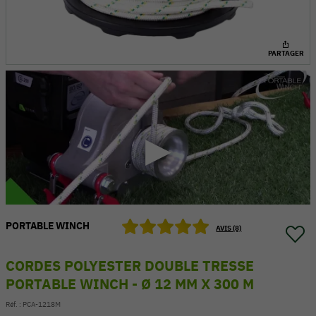
PARTAGER
PORTABLE WINCH
54 V
AVIS (8)
CORDES POLYESTER DOUBLE TRESSE
PORTABLE WINCH - Ø 12 MM X 300 M
Réf. :
PCA-1218M