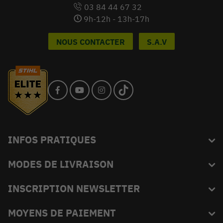
03 84 44 67 32
9h-12h - 13h-17h
NOUS CONTACTER
S.A.V
INFOS PRATIQUES
MODES DE LIVRAISON
Blog
L'équipe du King
INSCRIPTION NEWSLETTER
FAQ
Abonnez-vous et recevez en exclusivité les bons plans de
MOYENS DE PAIEMENT
Livraison
KINGVERT.