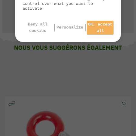
03 84 44 67 32
control over what you want to
activate
CONTACTEZ-NOUS
Deny all
OK, accept
Personalize
cookies
all
NOUS VOUS SUGGÉRONS ÉGALEMENT