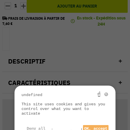
1
AJOUTER AU PANIER
En stock - Expédition sous
FRAIS DE LIVRAISON À PARTIR DE
7,60 €
24H
DESCRIPTIF
CARACTÉRISTIQUES
☝ 🍪
undefined
This site uses cookies and gives you
control over what you want to
activate
Deny all
OK, accept