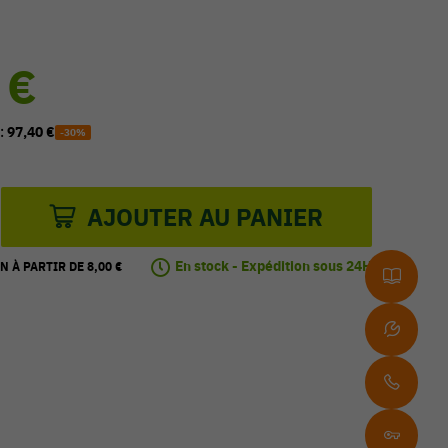
 €
 :
97,40 €
-30%
AJOUTER AU PANIER
En stock - Expédition sous 24H
N À PARTIR DE 8,00 €