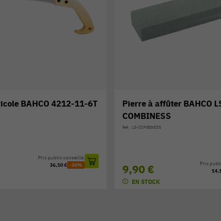
e à affûter BAHCO LS-
Affûteur carbure B
INESS
Réf. : SHARP-X
OMBINESS
Pr
13,70 €
Prix public conseillé:
 €
14,10 €
-30%
TOCK
EN STOCK