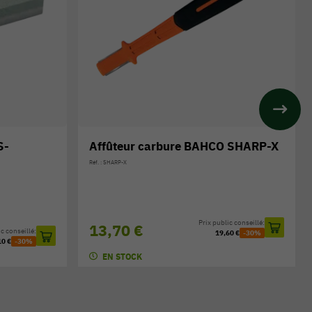
AHCO SHARP-X
Couteau multi-usage BAHCO 2446
Réf. : 2446
ix public conseillé:
Prix public conseillé:
7,30 €
19,60 €
-30%
10,40 €
-30%
EN STOCK