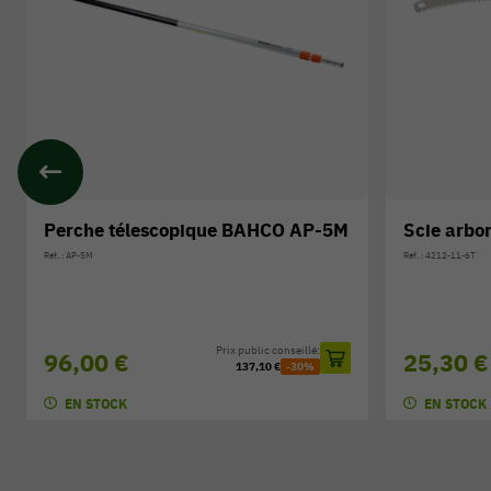
-5M
Scie arboricole BAHCO 4212-11-6T
Pierr
COMB
Réf. : 4212-11-6T
Réf. : LS-C
Prix public conseillé:
25,30 €
36,10 €
-30%
9,90
EN STOCK
EN S