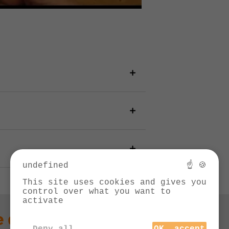
undefined
☝ 🍪
This site uses cookies and gives you
control over what you want to
activate
 question technique
Deny all
OK, accept