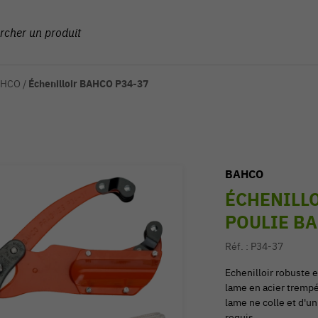
BAHCO
/
Échenilloir BAHCO P34-37
BAHCO
ÉCHENILLO
POULIE BA
Réf. :
P34-37
Echenilloir robuste 
lame en acier trempé.
lame ne colle et d'un
requis.