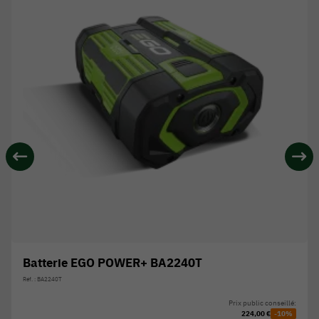
Batterie EGO POWER+ BA2240T
Réf. : BA2240T
Prix public conseillé:
224,00 €
-10%