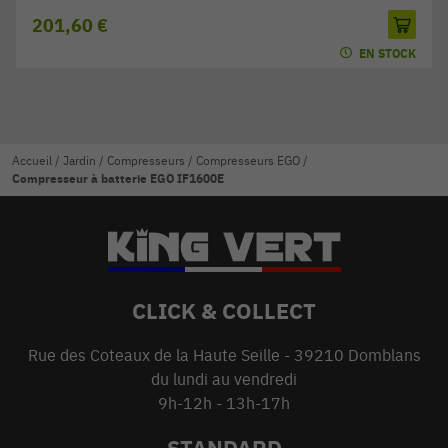
201,60 €
EN STOCK
Accueil
/
Jardin
/
Compresseurs
/
Compresseurs EGO
/
Compresseur à batterie EGO IF1600E
CLICK & COLLECT
Rue des Coteaux de la Haute Seille - 39210 Domblans
du lundi au vendredi
9h-12h - 13h-17h
STANDARD