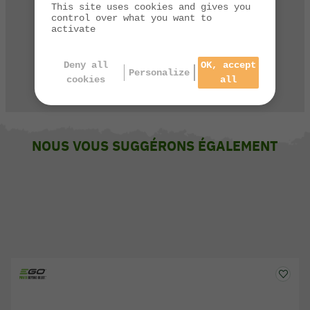
This site uses cookies and gives you
par téléphone de 9h à 13h et de 14h à 17h
control over what you want to
activate
03 84 44 67 32
Deny all
OK, accept
Personalize
cookies
all
CONTACTEZ-NOUS
NOUS VOUS SUGGÉRONS ÉGALEMENT