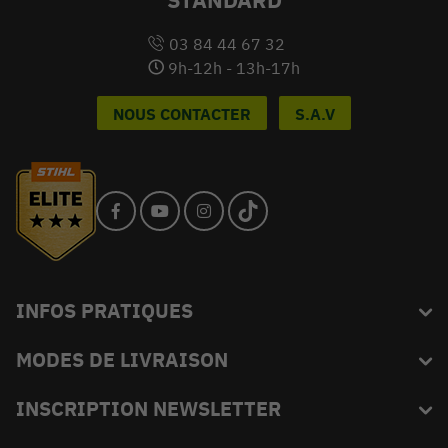
03 84 44 67 32
9h-12h - 13h-17h
NOUS CONTACTER
S.A.V
INFOS PRATIQUES
MODES DE LIVRAISON
Blog
L'équipe du King
INSCRIPTION NEWSLETTER
FAQ