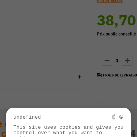
Plus de détails
38,70
Prix public conseillé
1
FRAIS DE LIVRAISO
undefined
☝ 🍪
 question technique
This site uses cookies and gives you
03 84
 ce produit ?
control over what you want to