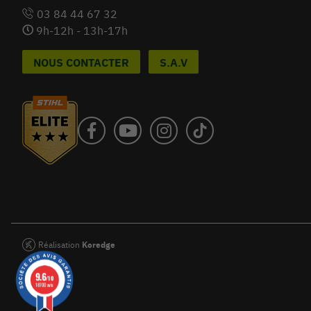
03 84 44 67 32
9h-12h - 13h-17h
NOUS CONTACTER
S.A.V
Réalisation
Koredge
9.6
/10
18700 avis