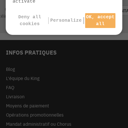
activate
Contactez notre service client
CONT
téléphone de 9h à 13h et de 14h à 17h
Deny all
OK, accept
Personalize
cookies
all
INFOS PRATIQUES
Blog
L'équipe du King
FAQ
Livraison
Moyens de paiement
Opérations promotionnelles
Mandat administratif ou Chorus