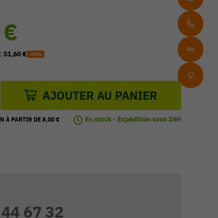
 €
 :
51,60 €
-25%
AJOUTER AU PANIER
En stock - Expédition sous 24H
N À PARTIR DE 8,00 €
 44 67 32