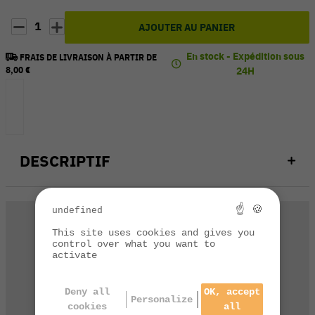
1
AJOUTER AU PANIER
En stock - Expédition sous
FRAIS DE LIVRAISON À PARTIR DE
8,00 €
24H
DESCRIPTIF
☝ 🍪
undefined
This site uses cookies and gives you
control over what you want to
activate
Une question technique
Deny all
OK, accept
Personalize
sur ce produit ?
cookies
all