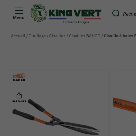
Menu
Accueil
/
Outillage
/
Cisailles
/
Cisailles BAHCO
/
Cisaille à haie
PARTAGER