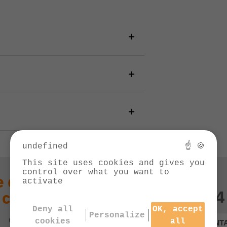
undefined
☝ 🍪
This site uses cookies and gives you
control over what you want to
 question technique
activate
03 84
 ce produit ?
Deny all
OK, accept
Personalize
Contactez notre service client
cookies
all
CONT