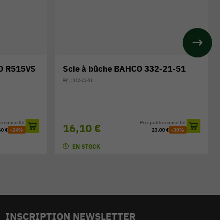
HCO 332-21-51
Scie repliable BAHCO 396-JT
Réf. : 396-JT
Prix public conseillé:
Prix public conseillé:
35,20 €
23,00 €
-30%
50,30 €
-30%
EN STOCK
INSCRIPTION NEWSLETTER