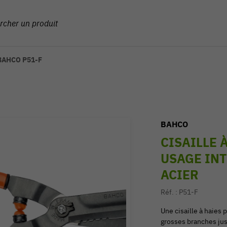
s BAHCO P51-F
BAHCO
CISAILLE 
USAGE INT
ACIER
Réf. :
P51-F
Une cisaille à haies
grosses branches ju