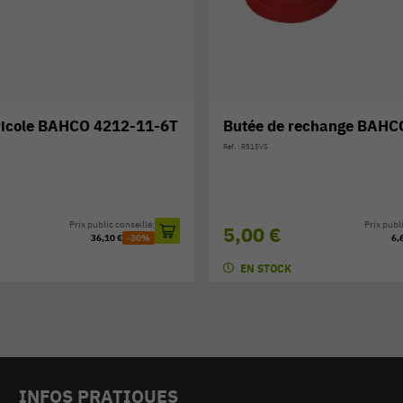
tée de rechange BAHCO R515VS
Scie à bûche BA
: R515VS
Réf. : 332-21-51
Prix public conseillé:
00 €
16,10 €
6,60 €
-24%
EN STOCK
EN STOCK
INFOS PRATIQUES