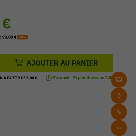
 €
 :
98,00 €
-30%
AJOUTER AU PANIER
En stock - Expédition sous 24H
N À PARTIR DE 8,00 €