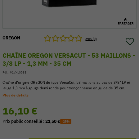
PARTAGER
OREGON
AVIS (0)
CHAÎNE OREGON VERSACUT - 53 MAILLONS -
3/8 LP - 1,3 MM - 35 CM
Réf. :
91VXL053E
Chaîne d'origine OREGON de type VersaCut, 53 maillons au pas de 3/8" LP et
jauge 1,3 mm à gouge demi ronde pour tronçonneuse en guide de 35 cm.
Plus de détails
54 V
16,10 €
Prix public conseillé :
21,50 €
-25%