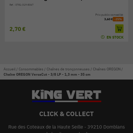
Réf. : 0781-319-8067
Prix public conseillé:
3,60 €
-25%
2,70 €
EN STOCK
Accueil
/
Consommables
/
Chaînes de tronçonneuses
/
Chaînes OREGON
/
Chaîne OREGON VersaCut - 3/8 LP - 1,3 mm - 35 cm
CLICK & COLLECT
Rue des Coteaux de la Haute Seille - 39210 Domblans