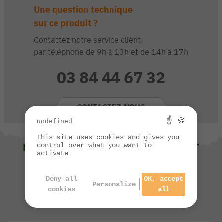
Une question technique
sur ce produit ?
Contactez notre service client
par téléphone de 9h à 13h et de 14h à 17h
03 84 44 67 32
CONTACTEZ-NOUS
☝ 🍪
undefined
This site uses cookies and gives you
NOUS VOUS SUGGÉRONS ÉGALEMENT
control over what you want to
activate
Deny all
OK, accept
Personalize
cookies
all