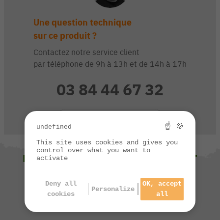
Une question technique
sur ce produit ?
Contactez notre service client
par téléphone de 9h à 13h et de 14h à 17h
03 84 44 67 32
CONTACTEZ-NOUS
☝ 🍪
undefined
This site uses cookies and gives you
control over what you want to
NOUS VOUS SUGGÉRONS ÉGALEMENT
activate
Deny all
OK, accept
Personalize
cookies
all