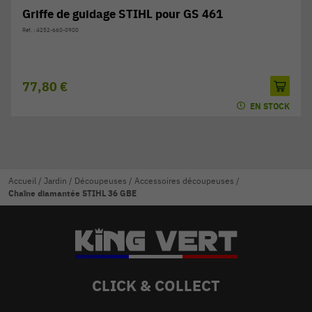
Griffe de guidage STIHL pour GS 461
Réf. : 4252-660-0900
77,80 €
EN STOCK
Accueil
/
Jardin
/
Découpeuses
/
Accessoires découpeuses
/
Chaîne diamantée STIHL 36 GBE
CLICK & COLLECT