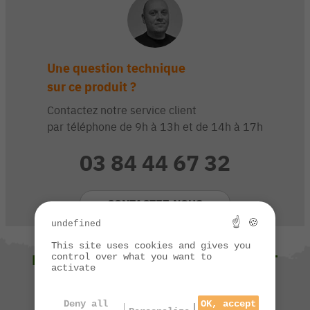
Une question technique
sur ce produit ?
Contactez notre service client
par téléphone de 9h à 13h et de 14h à 17h
03 84 44 67 32
CONTACTEZ-NOUS
☝ 🍪
undefined
This site uses cookies and gives you
NOUS VOUS SUGGÉRONS ÉGALEMENT
control over what you want to
activate
Deny all
OK, accept