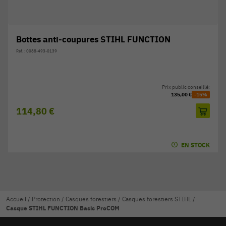
Bottes anti-coupures STIHL FUNCTION
Réf. : 0088-493-0139
Prix public conseillé:
135,00 €
-15%
114,80 €
EN STOCK
Accueil
/
Protection
/
Casques forestiers
/
Casques forestiers STIHL
/
Casque STIHL FUNCTION Basic ProCOM