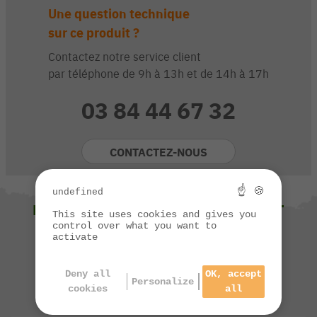
Une question technique
sur ce produit ?
Contactez notre service client
par téléphone de 9h à 13h et de 14h à 17h
03 84 44 67 32
CONTACTEZ-NOUS
☝ 🍪
undefined
NOUS VOUS SUGGÉRONS ÉGALEMENT
This site uses cookies and gives you
control over what you want to
activate
Deny all
OK, accept
Personalize
cookies
all