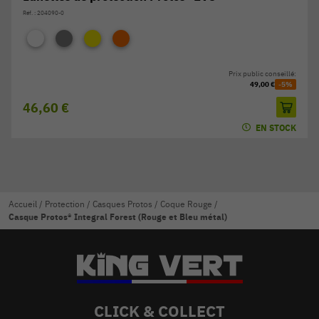
Réf. : 204090-0
Prix public conseillé:
49,00 €
-5%
46,60 €
EN STOCK
Accueil
/
Protection
/
Casques Protos
/
Coque Rouge
/
Casque Protos® Integral Forest (Rouge et Bleu métal)
CLICK & COLLECT