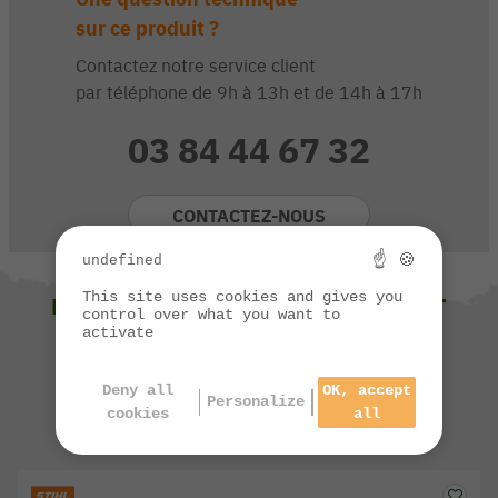
sur ce produit ?
Contactez notre service client
par téléphone de 9h à 13h et de 14h à 17h
03 84 44 67 32
CONTACTEZ-NOUS
☝ 🍪
undefined
This site uses cookies and gives you
NOUS VOUS SUGGÉRONS ÉGALEMENT
control over what you want to
activate
Deny all
OK, accept
Personalize
cookies
all