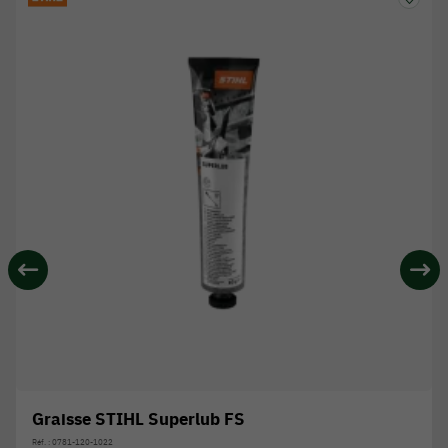
Graisse STIHL Superlub FS
Réf. : 0781-120-1022