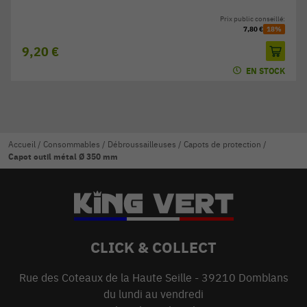
Prix public conseillé:
7,80 €
18%
9,20 €
EN STOCK
Accueil
/
Consommables
/
Débroussailleuses
/
Capots de protection
/
Capot outil métal Ø 350 mm
CLICK & COLLECT
Rue des Coteaux de la Haute Seille - 39210 Domblans
du lundi au vendredi