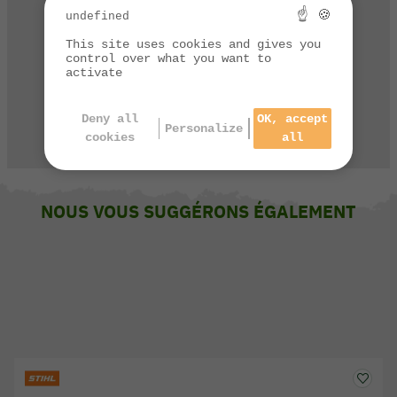
☝ 🍪
undefined
Contactez notre service client
par téléphone de 9h à 13h et de 14h à 17h
This site uses cookies and gives you
control over what you want to
activate
03 84 44 67 32
Deny all
OK, accept
Personalize
CONTACTEZ-NOUS
cookies
all
NOUS VOUS SUGGÉRONS ÉGALEMENT