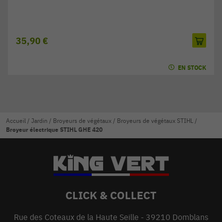
35,90 €
EN STOCK
Accueil
/
Jardin
/
Broyeurs de végétaux
/
Broyeurs de végétaux STIHL
/
Broyeur électrique STIHL GHE 420
CLICK & COLLECT
Rue des Coteaux de la Haute Seille - 39210 Domblans