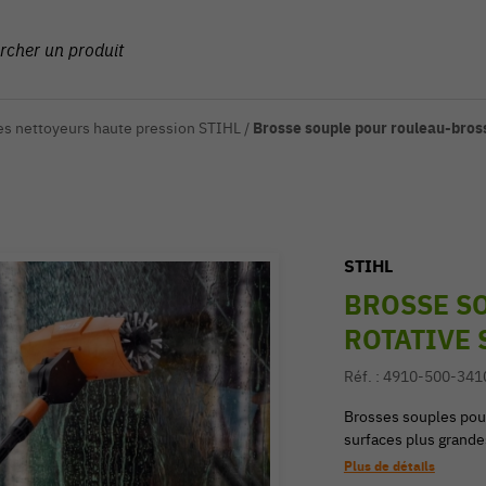
es nettoyeurs haute pression STIHL
/
Brosse souple pour rouleau-bross
STIHL
BROSSE SO
ROTATIVE 
Réf. :
4910-500-341
Brosses souples pour
surfaces plus grande
Plus de détails