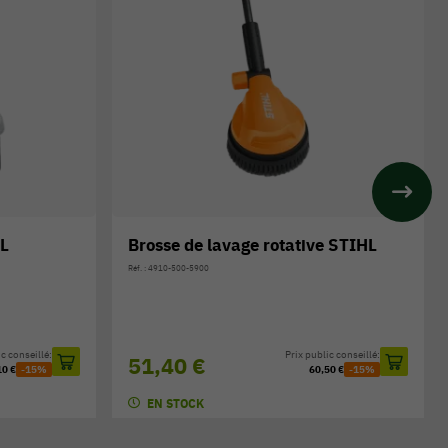
e STIHL
Nettoyeur de surface STIHL RA 110
Réf. : 4910-500-3903
ic conseillé:
Prix public conseillé:
71,40 €
50 €
-15%
84,00 €
-15%
EXPÉ SOUS 3/7 JOURS