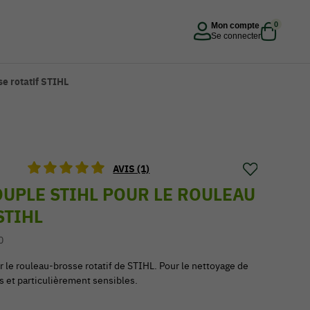
0
Mon compte
Se connecter
e rotatif STIHL
AVIS (1)
UPLE STIHL POUR LE ROULEAU
STIHL
0
 le rouleau-brosse rotatif de STIHL. Pour le nettoyage de
s et particulièrement sensibles.