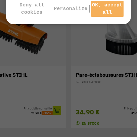
Deny all
OK, accept
Personalize
cookies
all
aboussures STIHL
Brosse de lavage rotativ
00
Réf. : 4910-500-5900
Prix public conseillé:
Prix publ
€
51,40 €
41,10 €
-15%
60,
EN STOCK