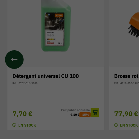
Brosse rotative STIHL
Pare-écl
Réf. : 4910-550-3400
Réf. : 4910-550-90
Prix public conseillé:
77,90 €
34,90 
91,70 €
-15%
EN STOCK
EN STOCK