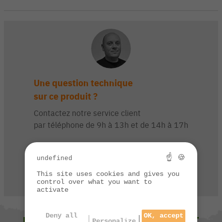
Une question technique
sur ce produit ?
Contactez notre service client
par téléphone de 9h à 13h et de 14h à 17h
03 84 44 67 32
☝ 🍪
undefined
This site uses cookies and gives you
CONTACTEZ-NOUS
control over what you want to
activate
Deny all
OK, accept
NOUS VOUS SUGGÉRONS ÉGALEMENT
Personalize