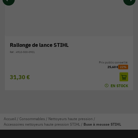
Rallonge de lance STIHL
Réf. : 4910-500-0901
Prix public conseillé:
25,60 €
22%
31,30 €
EN STOCK
Accueil
/
Consommables
/
Nettoyeurs haute pression
/
Accessoires nettoyeurs haute pression STIHL
/
Buse à mousse STIHL