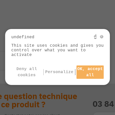
undefined
☝ 🍪
This site uses cookies and gives you
control over what you want to
activate
Deny all
OK, accept
Personalize
cookies
all
 question technique
03 84
 ce produit ?