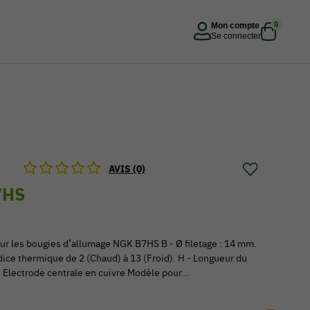
0
Mon compte
Se connecter
AVIS (0)
7HS
ur les bougies d’allumage NGK B7HS B - Ø filetage : 14 mm.
ndice thermique de 2 (Chaud) à 13 (Froid). H - Longueur du
 - Electrode centrale en cuivre Modèle pour…