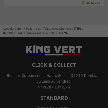
EN STOCK
Accueil
/
Jardin
/
Taille-haies
/
Taille-haies à batteries STIHL
/
Bon Plan - Taille-haies à batterie STIHL HSA 94 T
CLICK & COLLECT
Rue des Coteaux de la Haute Seille - 39210 Domblans
du lundi au vendredi
9h-12h - 13h-17h
STANDARD