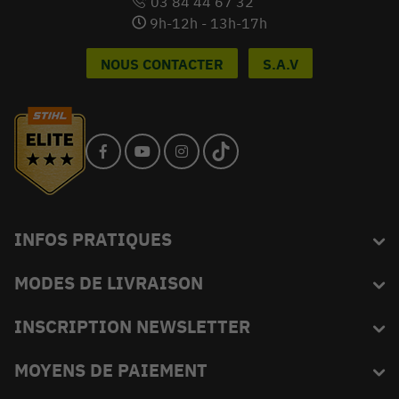
03 84 44 67 32
9h-12h - 13h-17h
NOUS CONTACTER
S.A.V
INFOS PRATIQUES
MODES DE LIVRAISON
Blog
L'équipe du King
INSCRIPTION NEWSLETTER
FAQ
Abonnez-vous et recevez en exclusivité les bons plans de
MOYENS DE PAIEMENT
Livraison
KINGVERT.