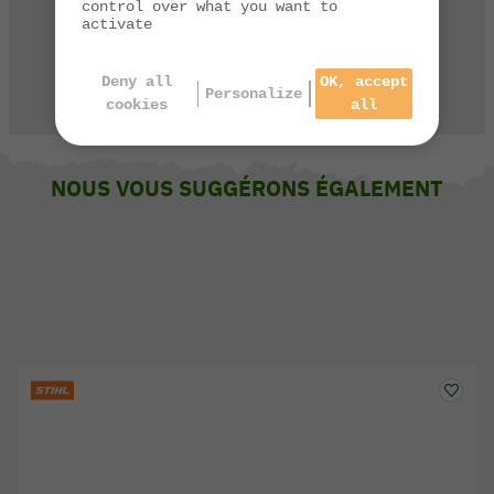
control over what you want to
03 84 44 67 32
activate
Deny all
OK, accept
Personalize
CONTACTEZ-NOUS
cookies
all
NOUS VOUS SUGGÉRONS ÉGALEMENT