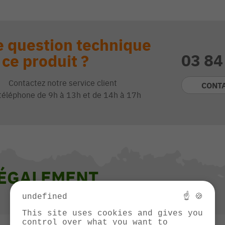
 question technique
03 84
 ce produit ?
Contactez notre service client
CONT
téléphone de 9h à 13h et de 14h à 17h
 ÉGALEMENT
undefined
☝ 🍪
This site uses cookies and gives you
control over what you want to