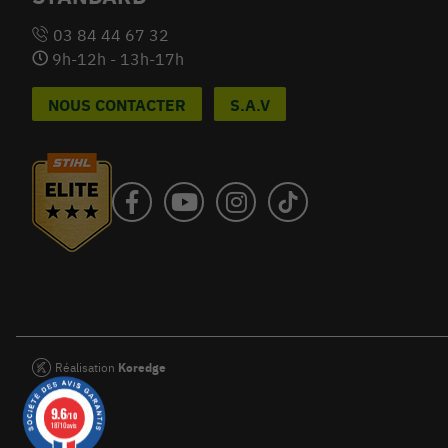
03 84 44 67 32
9h-12h - 13h-17h
NOUS CONTACTER
S.A.V
Réalisation
Koredge
9.6
/10
18710 avis