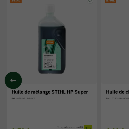
Huile de mélange STIHL HP Super
Huile de 
Réf. : 0781-319-8067
Réf. : 0781-516-600
Prix public conseillé: