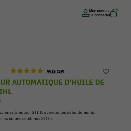
0
Mon compte
Se connecter
AVIS (29)
UR AUTOMATIQUE D'HUILE DE
IHL
4
 machines à moteur STIHL et éviter les débordements.
s les bidons combinés STIHL