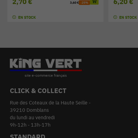
2,70 €
6,20 €
3,60 €
-25%
EN STOCK
EN STOCK
CLICK & COLLECT
Rue des Coteaux de la Haute Seille -
39210 Domblans
du lundi au vendredi
9h-12h - 13h-17h
STANDARD