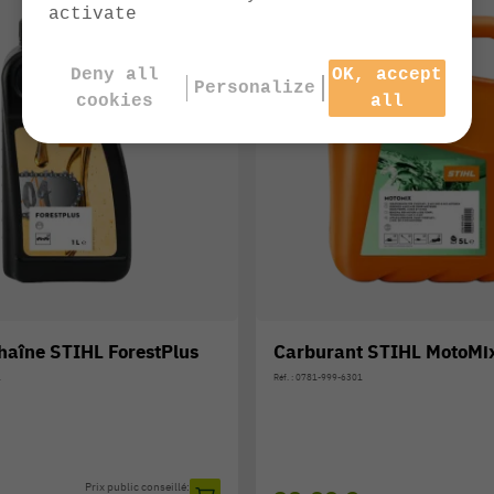
activate
Deny all
OK, accept
Personalize
cookies
all
chaîne STIHL ForestPlus
Carburant STIHL MotoMi
1
Réf. : 0781-999-6301
Prix public conseillé: