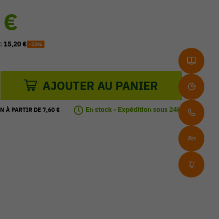
 €
 :
15,20 €
-15%
AJOUTER AU PANIER
En stock - Expédition sous 24H
N À PARTIR DE 7,60 €