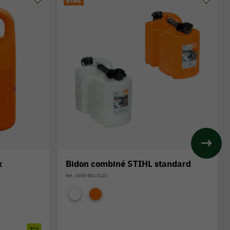
x
Bidon combiné STIHL standard
Réf. : 0000-881-0120