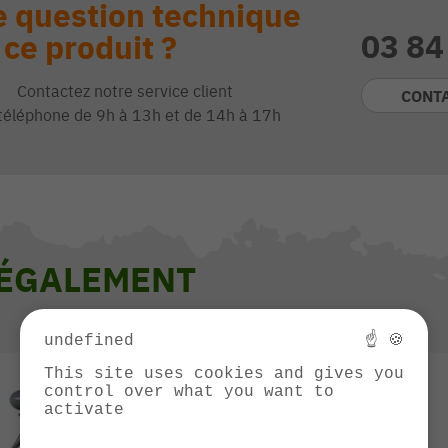
 question technique
03 84
 ce produit ?
Contactez notre service client
CONT
téléphone de 9h à 13h et de 14h à 17h
 ÉGALEMENT
undefined
☝ 🍪
This site uses cookies and gives you
control over what you want to
activate