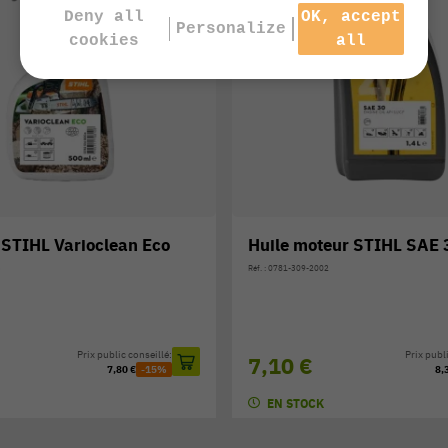
Deny all
OK, accept
Personalize
cookies
all
 STIHL Varioclean Eco
Huile moteur STIHL SAE 
3
Réf. : 0781-309-2002
Prix public conseillé:
Prix publi
7,10 €
7,80 €
-15%
8,
EN STOCK