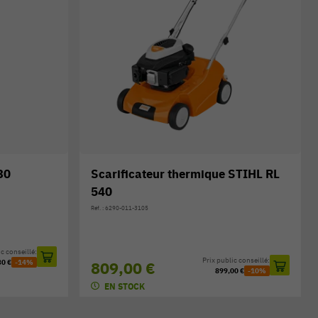
30
Scarificateur thermique STIHL RL
540
Réf. : 6290-011-3105
c conseillé:
Prix public conseillé:
30 €
-14%
809,00 €
899,00 €
-10%
EN STOCK