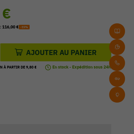
 €
 :
116,00 €
-15%
AJOUTER AU PANIER
En stock - Expédition sous 24H
N À PARTIR DE 9,80 €