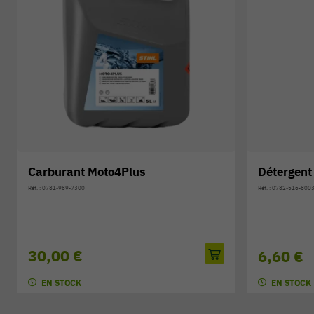
Carburant Moto4Plus
Détergent
Réf. : 0781-989-7300
Réf. : 0782-516-800
30,00 €
6,60 €
EN STOCK
EN STOCK