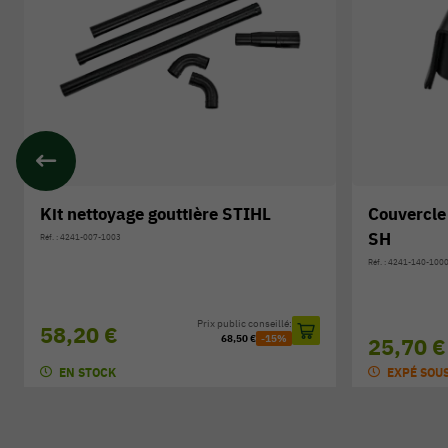
Couvercle de filtre STIHL pour BG /
Protège-o
SH
24 F
Réf. : 4241-140-1000
Réf. : 0000-884-054
25,70 €
30,00 €
EXPÉ SOUS 3/7 JOURS
EN STOCK