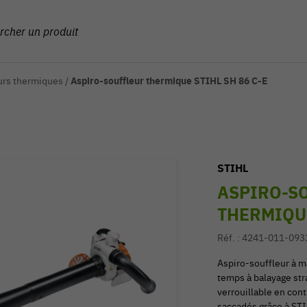
urs thermiques
/
Aspiro-souffleur thermique STIHL SH 86 C-E
STIHL
ASPIRO-SO
THERMIQUE
Réf. :
4241-011-093
Aspiro-souffleur à 
temps à balayage stra
verrouillable en con
saccadés grâce à STI