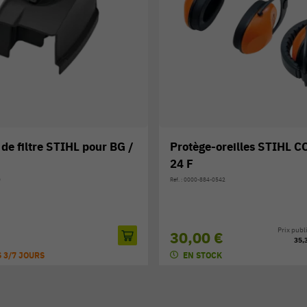
reilles STIHL CONCEPT
Bougie STIHL NGK CMR6
Réf. : 0000-400-7011
2
5,00 €
Prix public conseillé:
35,30 €
-15%
EN STOCK