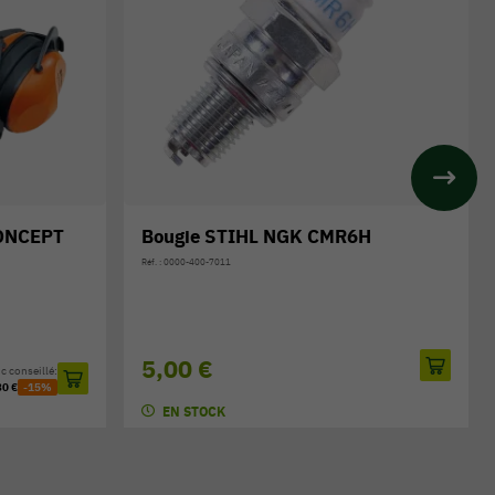
H
Buse plate coudée STIHL BG / SH
Réf. : 4241-708-6302
Prix public conseillé:
18,00 €
21,20 €
-15%
EN STOCK