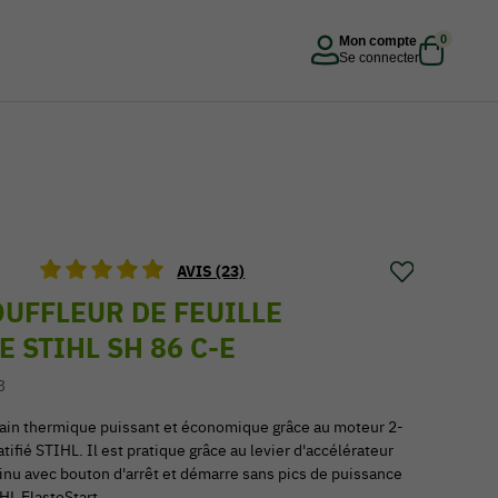
0
Mon compte
Se connecter
AVIS (23)
UFFLEUR DE FEUILLE
 STIHL SH 86 C-E
3
main thermique puissant et économique grâce au moteur 2-
tifié STIHL. Il est pratique grâce au levier d'accélérateur
tinu avec bouton d'arrêt et démarre sans pics de puissance
HL ElastoStart