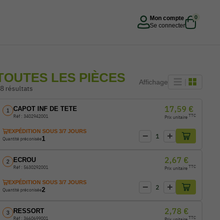
0
Mon compte
Se connecter
TOUTES LES PIÈCES
|
Affichage
8 résultats
17,59 €
CAPOT INF DE TETE
1
TTC
Réf : 3402942001
Prix unitaire
EXPÉDITION SOUS 3/7 JOURS
-
+
Quantité de produit
1
Quantité préconisée
2,67 €
ECROU
2
TTC
Réf : 5630292001
Prix unitaire
EXPÉDITION SOUS 3/7 JOURS
-
+
Quantité de produit
2
Quantité préconisée
2,78 €
RESSORT
3
TTC
Réf : 3660699001
Prix unitaire