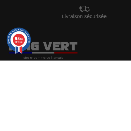
Livraison sécurisée
9.6
/10
18710 avis
CLICK & COLLECT
Rue des Coteaux de la Haute Seille -
39210 Domblans
du lundi au vendredi
9h-12h - 13h-17h
STANDARD
03 84 44 67 32