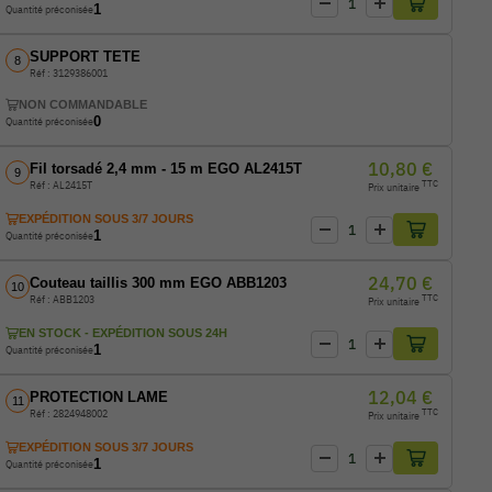
-
+
Quantité de produit
1
Quantité préconisée
SUPPORT TETE
8
Réf : 3129386001
NON COMMANDABLE
0
Quantité préconisée
10,80 €
Fil torsadé 2,4 mm - 15 m EGO AL2415T
9
TTC
Réf : AL2415T
Prix unitaire
EXPÉDITION SOUS 3/7 JOURS
-
+
Quantité de produit
1
Quantité préconisée
24,70 €
Couteau taillis 300 mm EGO ABB1203
10
TTC
Réf : ABB1203
Prix unitaire
EN STOCK - EXPÉDITION SOUS 24H
-
+
Quantité de produit
1
Quantité préconisée
12,04 €
PROTECTION LAME
11
TTC
Réf : 2824948002
Prix unitaire
EXPÉDITION SOUS 3/7 JOURS
-
+
Quantité de produit
1
Quantité préconisée