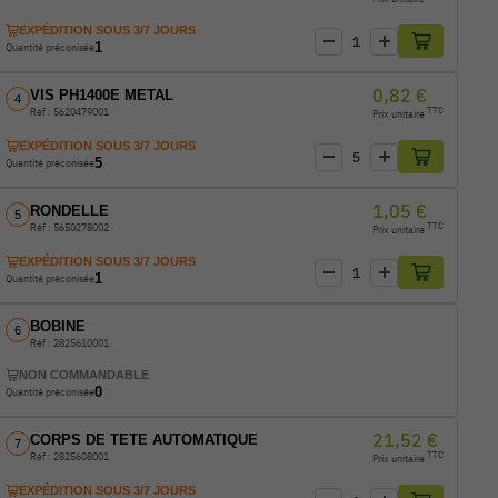
EXPÉDITION SOUS 3/7 JOURS
-
+
Quantité de produit
1
Quantité préconisée
0,82 €
VIS PH1400E METAL
4
TTC
Réf : 5620479001
Prix unitaire
EXPÉDITION SOUS 3/7 JOURS
-
+
Quantité de produit
5
Quantité préconisée
1,05 €
RONDELLE
5
TTC
Réf : 5650278002
Prix unitaire
EXPÉDITION SOUS 3/7 JOURS
-
+
Quantité de produit
1
Quantité préconisée
BOBINE
6
Réf : 2825610001
NON COMMANDABLE
0
Quantité préconisée
21,52 €
CORPS DE TETE AUTOMATIQUE
7
TTC
Réf : 2825608001
Prix unitaire
EXPÉDITION SOUS 3/7 JOURS