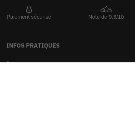
Paiement sécurisé
Note de 9.6/10
INFOS PRATIQUES
Blog
L'équipe du King
FAQ
Livraison
Moyens de paiement
Opérations promotionnelles
Mandat administratif ou Chorus
Extension de garantie