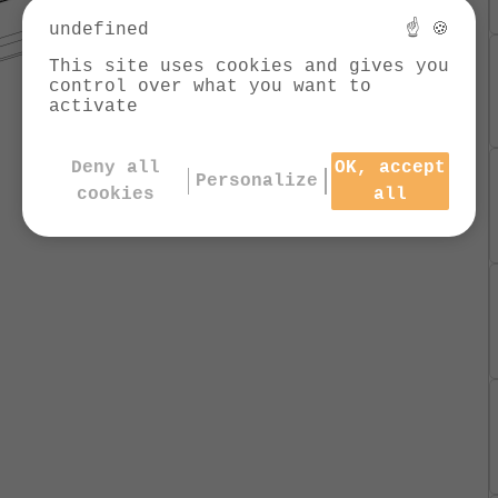
undefined
☝ 🍪
This site uses cookies and gives you
control over what you want to
activate
Deny all
OK, accept
Personalize
cookies
all