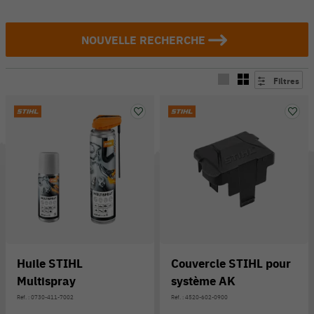
NOUVELLE RECHERCHE
Filtres
Huile STIHL
Couvercle STIHL pour
Multispray
système AK
Réf. : 0730-411-7002
Réf. : 4520-602-0900