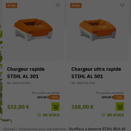
Chargeur rapide
Chargeur ultra rapide
STIHL AL 301
STIHL AL 501
Réf. : EA09-430-5500
Réf. : EA09-430-5700
Prix public conseillé:
Prix public conseillé:
169,00 €
-10%
209,00 €
-10%
152,00 €
188,00 €
EN STOCK
EN STOCK
Accueil
/
Accessoires pour ma machine
/
Souffleur à batterie STIHL BGA 60