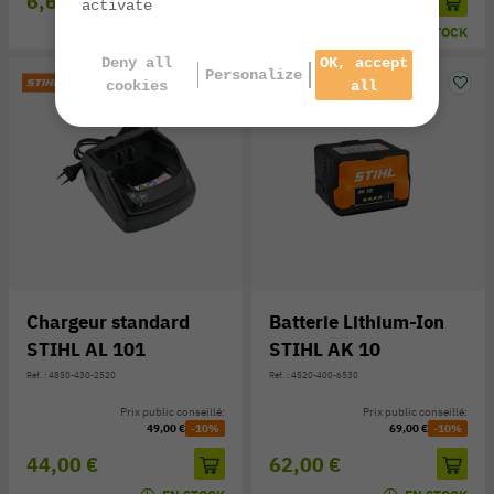
6,60 €
21,20 €
activate
EN STOCK
EN STOCK
Deny all
OK, accept
Personalize
cookies
all
Chargeur standard
Batterie Lithium-Ion
STIHL AL 101
STIHL AK 10
Réf. : 4850-430-2520
Réf. : 4520-400-6530
Prix public conseillé:
Prix public conseillé:
49,00 €
-10%
69,00 €
-10%
44,00 €
62,00 €