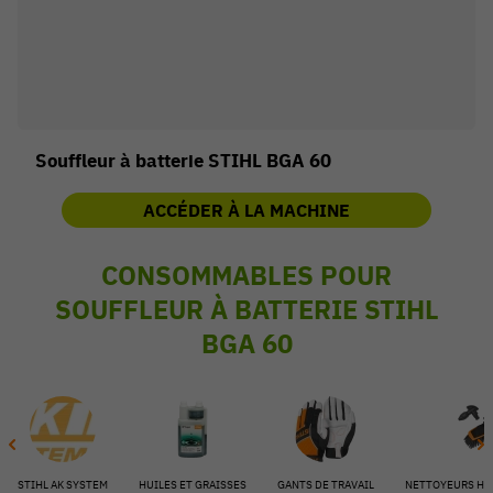
Souffleur à batterie STIHL BGA 60
ACCÉDER À LA MACHINE
CONSOMMABLES POUR
SOUFFLEUR À BATTERIE STIHL
BGA 60
54 V
STIHL AK SYSTEM
HUILES ET GRAISSES
GANTS DE TRAVAIL
NETTOYEURS HA