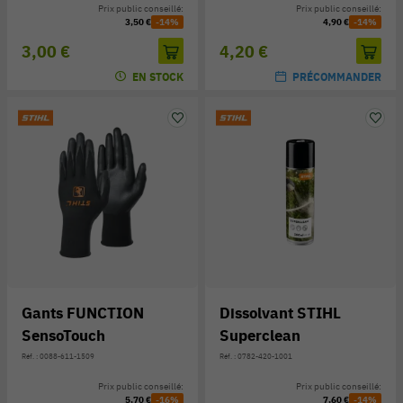
Prix public conseillé:
Prix public conseillé:
3,50 €
-14%
4,90 €
-14%
3,00 €
4,20 €
EN STOCK
PRÉCOMMANDER
Gants FUNCTION
Dissolvant STIHL
SensoTouch
Superclean
Réf. : 0088-611-1509
Réf. : 0782-420-1001
Prix public conseillé:
Prix public conseillé:
5,70 €
-16%
7,60 €
-14%