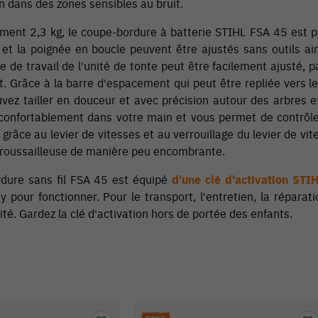
on dans des zones sensibles au bruit.
ment 2,3 kg, le coupe-bordure à batterie STIHL FSA 45 est par
 et la poignée en boucle peuvent être ajustés sans outils ai
gle de travail de l'unité de tonte peut être facilement ajusté
. Grâce à la barre d'espacement qui peut être repliée vers l
vez tailler en douceur et avec précision autour des arbres e
 confortablement dans votre main et vous permet de contrôle
râce au levier de vitesses et au verrouillage du levier de v
broussailleuse de manière peu encombrante.
dure sans fil FSA 45 est équipé
d'une clé d'activation STI
y pour fonctionner. Pour le transport, l'entretien, la réparati
ité. Gardez la clé d'activation hors de portée des enfants.