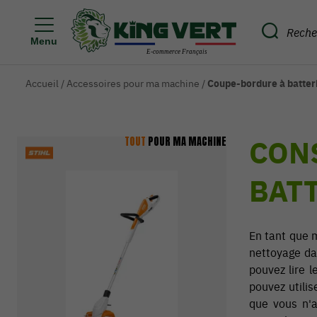
Menu
Accueil
/
Accessoires pour ma machine
/
Coupe-bordure à batter
CON
TOUT
POUR MA MACHINE
BATT
En tant que m
nettoyage da
pouvez lire l
pouvez utilis
que vous n'a