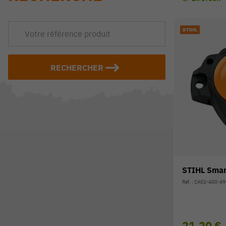
RECHERCHER
STIHL Smar
Réf. : CA02-400-4
21,20 €