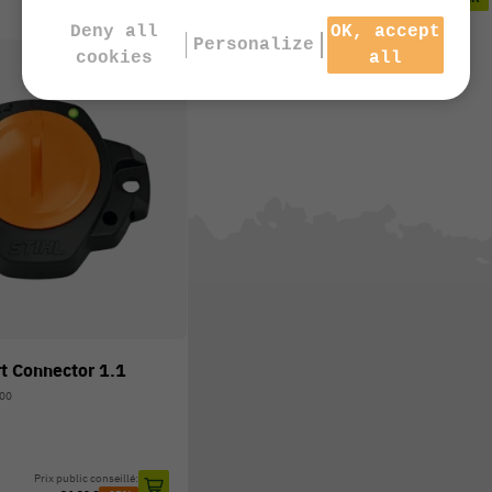
Deny all
OK, accept
Personalize
cookies
all
t Connector 1.1
900
Prix public conseillé: