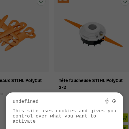
teaux STIHL PolyCut
Tête faucheuse STIHL PolyCut
2-2
000
Réf. : 4008-710-2102
undefined
☝ 🍪
This site uses cookies and gives you
control over what you want to
Prix public conseillé:
Prix public conseillé:
11,55 €
7,30 €
-15%
23,10 €
-50%
activate
EN STOCK
COMPARER
COMPARER