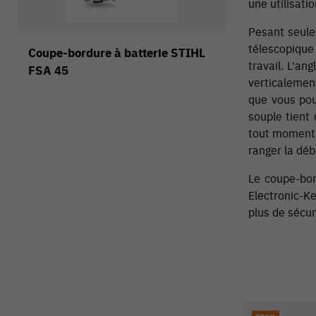
une utilisati
Pesant seule
télescopique
Coupe-bordure à batterie STIHL
travail. L'an
FSA 45
verticalement
que vous pou
souple tient
tout moment g
ranger la dé
Le coupe-bor
Electronic-Ke
plus de sécur