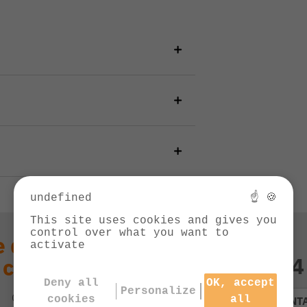
undefined
☝ 🍪
This site uses cookies and gives you
control over what you want to
 question technique
activate
03 84
 ce produit ?
Deny all
OK, accept
Personalize
Contactez notre service client
cookies
all
CONT