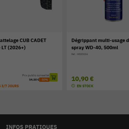
grippant multi-usage double
Bidon d'essence
ray WD-40, 500ml
métallique 10L
: WD33034
Réf. : 196-558-603
0,90 €
39,30 €
EN STOCK
EN STOCK
INFOS PRATIQUES