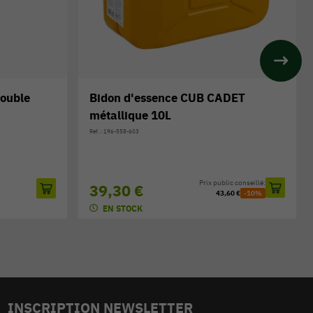
 CUB CADET
Huile moteur Briggs & Stratton S
30
Réf. : BS100005E
Prix public conseillé:
Prix public conseillé:
6,30 €
43,60 €
-10%
7,00 €
-10%
EN STOCK
INSCRIPTION NEWSLETTER