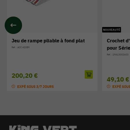
NOUVEAUTÉ
lat
Crochet d'attelage CUB CADET
Dé
pour Série LT (2026+)
sp
Réf. : 19A13002603
Réf. 
Prix public conseillé:
1
49,10 €
54,50 €
-10%
EXPÉ SOUS 3/7 JOURS