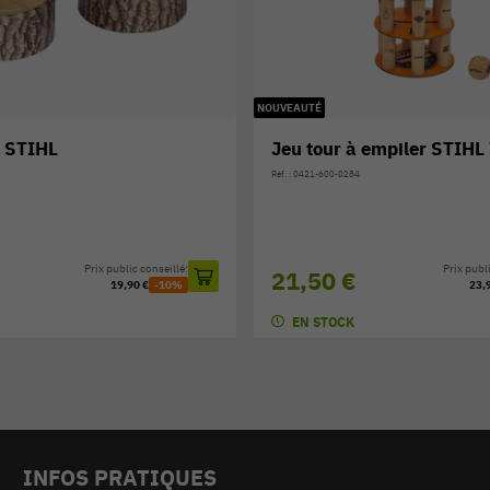
à empiler STIHL WOOD
Gants de travail pour en
4
Réf. : 0421-500-0805
Prix public conseillé:
Prix publi
13,40 €
23,90 €
-10%
14,
EN STOCK
INFOS PRATIQUES