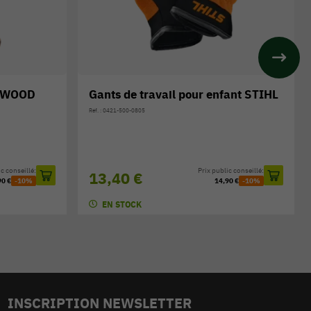
fant STIHL
Casque jouet STIHL
Réf. : 0420-460-0001
c conseillé:
Prix public conseillé:
26,90 €
90 €
-10%
29,90 €
-10%
EN STOCK
INSCRIPTION NEWSLETTER