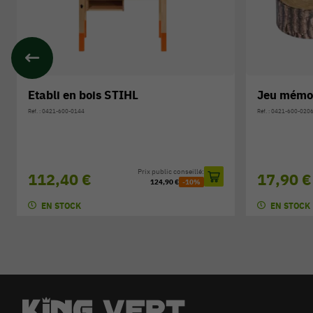
NOUVEAUTÉ
Jeu mémo STIHL
Jeu tour 
Réf. : 0421-600-0206
Réf. : 0421-600-028
Prix public conseillé:
17,90 €
21,50 €
19,90 €
-10%
EN STOCK
EN STOCK