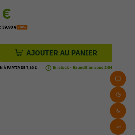
 €
 :
39,90 €
-10%
AJOUTER AU PANIER
En stock - Expédition sous 24H
N À PARTIR DE 7,60 €