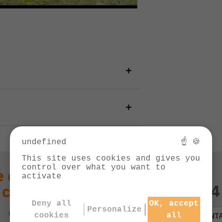
undefined
☝ 🍪
This site uses cookies and gives you
control over what you want to
 question technique
activate
03 84
 ce produit ?
Deny all
OK, accept
Personalize
Contactez notre service client
CONT
cookies
all